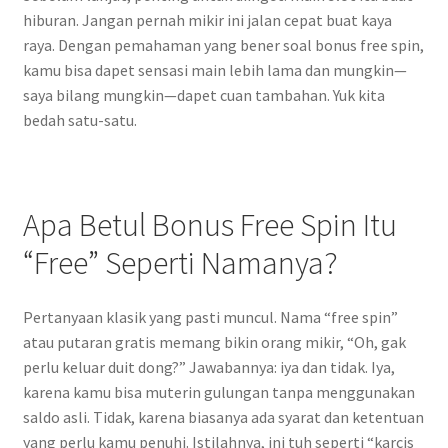
hiburan. Jangan pernah mikir ini jalan cepat buat kaya
raya. Dengan pemahaman yang bener soal bonus free spin,
kamu bisa dapet sensasi main lebih lama dan mungkin—
saya bilang mungkin—dapet cuan tambahan. Yuk kita
bedah satu-satu.
Apa Betul Bonus Free Spin Itu
“Free” Seperti Namanya?
Pertanyaan klasik yang pasti muncul. Nama “free spin”
atau putaran gratis memang bikin orang mikir, “Oh, gak
perlu keluar duit dong?” Jawabannya: iya dan tidak. Iya,
karena kamu bisa muterin gulungan tanpa menggunakan
saldo asli. Tidak, karena biasanya ada syarat dan ketentuan
yang perlu kamu penuhi. Istilahnya, ini tuh seperti “karcis