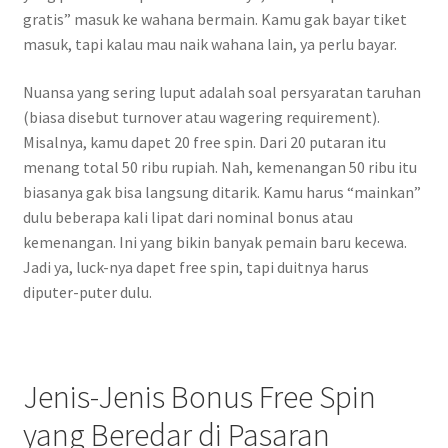
gratis” masuk ke wahana bermain. Kamu gak bayar tiket
masuk, tapi kalau mau naik wahana lain, ya perlu bayar.
Nuansa yang sering luput adalah soal persyaratan taruhan
(biasa disebut turnover atau wagering requirement).
Misalnya, kamu dapet 20 free spin. Dari 20 putaran itu
menang total 50 ribu rupiah. Nah, kemenangan 50 ribu itu
biasanya gak bisa langsung ditarik. Kamu harus “mainkan”
dulu beberapa kali lipat dari nominal bonus atau
kemenangan. Ini yang bikin banyak pemain baru kecewa.
Jadi ya, luck-nya dapet free spin, tapi duitnya harus
diputer-puter dulu.
Jenis-Jenis Bonus Free Spin
yang Beredar di Pasaran