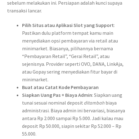
sebelum melakukan ini. Persiapan adalah kunci supaya
transaksi lancar.
Pilih Situs atau Aplikasi Slot yang Support
:
Pastikan dulu platform tempat kamu main
menyediakan opsi pembayaran via retail atau
minimarket. Biasanya, pilihannya bernama
“Pembayaran Retail”, “Gerai Retail”, atau
sejenisnya. Provider seperti OVO, DANA, LinkAja,
atau Gopay sering menyediakan fitur bayar di
minimarket.
Buat atau Catat Kode Pembayaran
Siapkan Uang Pas + Biaya Admin
: Siapkan uang
tunai sesuai nominal deposit
ditambah
biaya
administrasi. Biaya admin ini bervariasi, biasanya
antara Rp 2.000 sampai Rp 5.000. Jadi kalau mau
deposit Rp 50.000, siapin sekitar Rp 52.000 – Rp
55.000.