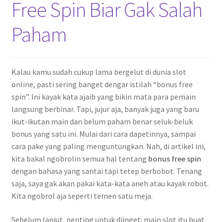
Free Spin Biar Gak Salah
Paham
Kalau kamu sudah cukup lama bergelut di dunia slot
online, pasti sering banget dengar istilah “bonus free
spin”. Ini kayak kata ajaib yang bikin mata para pemain
langsung berbinar. Tapi, jujur aja, banyak juga yang baru
ikut-ikutan main dan belum paham benar seluk-beluk
bonus yang satu ini. Mulai dari cara dapetinnya, sampai
cara pake yang paling menguntungkan. Nah, di artikel ini,
kita bakal ngobrolin semua hal tentang
bonus free spin
dengan bahasa yang santai tapi tetep berbobot. Tenang
saja, saya gak akan pakai kata-kata aneh atau kayak robot.
Kita ngobrol aja seperti temen satu meja.
Sebelum lanjut, penting untuk diinget: main slot itu buat