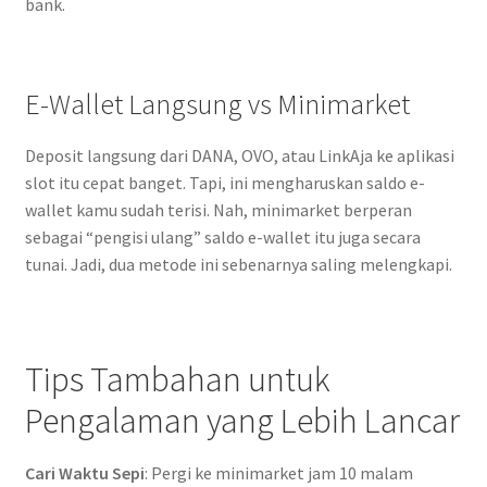
bank.
E-Wallet Langsung vs Minimarket
Deposit langsung dari DANA, OVO, atau LinkAja ke aplikasi
slot itu cepat banget. Tapi, ini mengharuskan saldo e-
wallet kamu sudah terisi. Nah, minimarket berperan
sebagai “pengisi ulang” saldo e-wallet itu juga secara
tunai. Jadi, dua metode ini sebenarnya saling melengkapi.
Tips Tambahan untuk
Pengalaman yang Lebih Lancar
Cari Waktu Sepi
: Pergi ke minimarket jam 10 malam