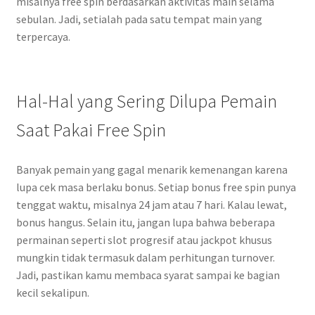
misalnya free spin berdasarkan aktivitas main selama
sebulan. Jadi, setialah pada satu tempat main yang
terpercaya.
Hal-Hal yang Sering Dilupa Pemain
Saat Pakai Free Spin
Banyak pemain yang gagal menarik kemenangan karena
lupa cek masa berlaku bonus. Setiap bonus free spin punya
tenggat waktu, misalnya 24 jam atau 7 hari. Kalau lewat,
bonus hangus. Selain itu, jangan lupa bahwa beberapa
permainan seperti slot progresif atau jackpot khusus
mungkin tidak termasuk dalam perhitungan turnover.
Jadi, pastikan kamu membaca syarat sampai ke bagian
kecil sekalipun.