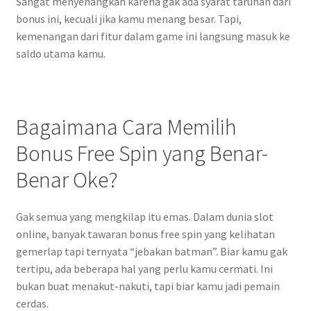
Sangat menyenangkan karena gak ada syarat taruhan dari
bonus ini, kecuali jika kamu menang besar. Tapi,
kemenangan dari fitur dalam game ini langsung masuk ke
saldo utama kamu.
Bagaimana Cara Memilih
Bonus Free Spin yang Benar-
Benar Oke?
Gak semua yang mengkilap itu emas. Dalam dunia slot
online, banyak tawaran bonus free spin yang kelihatan
gemerlap tapi ternyata “jebakan batman”. Biar kamu gak
tertipu, ada beberapa hal yang perlu kamu cermati. Ini
bukan buat menakut-nakuti, tapi biar kamu jadi pemain
cerdas.