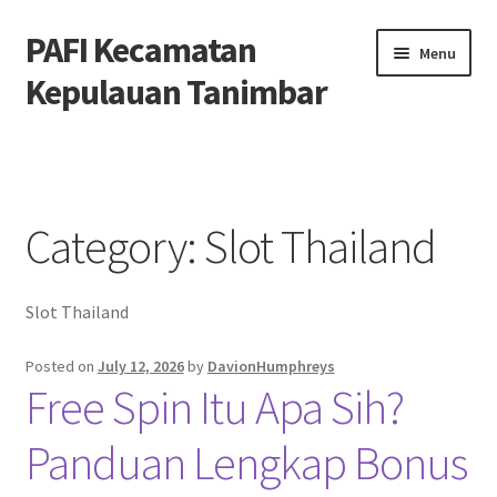
PAFI Kecamatan
Skip
Skip
Menu
to
to
Kepulauan Tanimbar
navigation
content
Home
Hubungi Kami
Category:
Slot Thailand
Privacy Policy
Slot Thailand
Tentang Kami
Posted on
July 12, 2026
by
DavionHumphreys
Free Spin Itu Apa Sih?
Panduan Lengkap Bonus