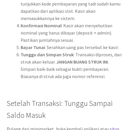
tunjukkan kode pembayaran yang tadi sudah kamu
dapatkan dari aplikasi slot. Kasir akan
memasukkannya ke sistem.
Konfirmasi Nominal
: Kasir akan menyebutkan
nominal yang harus dibayar (deposit + admin).
Pastikan jumlahnya sesuai.
Bayar Tunai
: Serahkan uang pas tersebut ke kasir.
Tunggu dan Simpan Struk
: Transaksi diproses, dan
struk akan keluar.
JANGAN BUANG STRUK INI
.
Simpan baik-baik sebagai bukti pembayaran.
Biasanya di struk ada juga nomor referensi.
Setelah Transaksi: Tunggu Sampai
Saldo Masuk
Pulang dari minimarket, buka kembali aplikasi atau
situs