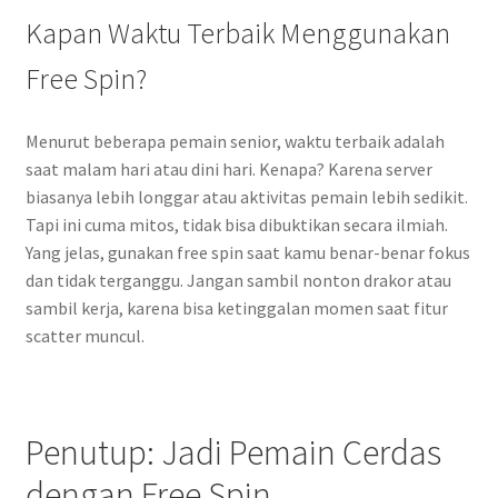
Kapan Waktu Terbaik Menggunakan
Free Spin?
Menurut beberapa pemain senior, waktu terbaik adalah
saat malam hari atau dini hari. Kenapa? Karena server
biasanya lebih longgar atau aktivitas pemain lebih sedikit.
Tapi ini cuma mitos, tidak bisa dibuktikan secara ilmiah.
Yang jelas, gunakan free spin saat kamu benar-benar fokus
dan tidak terganggu. Jangan sambil nonton drakor atau
sambil kerja, karena bisa ketinggalan momen saat fitur
scatter muncul.
Penutup: Jadi Pemain Cerdas
dengan Free Spin