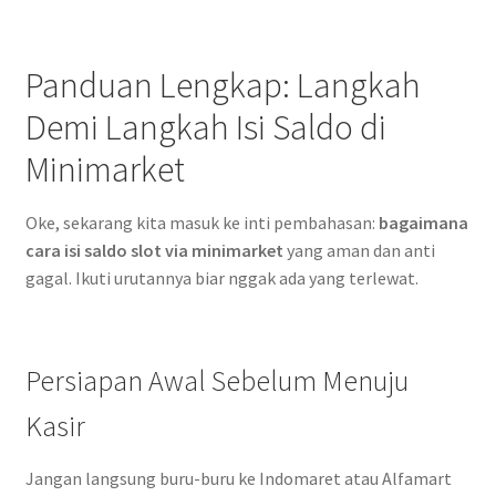
Panduan Lengkap: Langkah
Demi Langkah Isi Saldo di
Minimarket
Oke, sekarang kita masuk ke inti pembahasan:
bagaimana
cara isi saldo slot via minimarket
yang aman dan anti
gagal. Ikuti urutannya biar nggak ada yang terlewat.
Persiapan Awal Sebelum Menuju
Kasir
Jangan langsung buru-buru ke Indomaret atau Alfamart