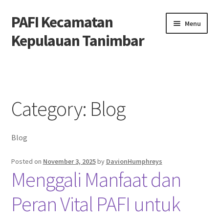
PAFI Kecamatan
Skip
Skip
Menu
to
to
Kepulauan Tanimbar
navigation
content
Home
Hubungi Kami
Category:
Blog
Privacy Policy
Blog
Tentang Kami
Posted on
November 3, 2025
by
DavionHumphreys
Menggali Manfaat dan
Peran Vital PAFI untuk