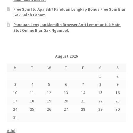
Free Spin Itu Apa Sih? Panduan Lengkap Bonus Free Spin Biar
Gak Salah Paham
Panduan Lengkap Memilih Browser Anti Lemot untuk Main
Slot Online Biar Gak Ngambek
August 2026
M
T
W
T
F
S
S
1
2
3
4
5
6
7
8
9
10
11
12
13
14
15
16
17
18
19
20
21
22
23
24
25
26
27
28
29
30
31
« Jul