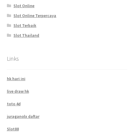
Slot Online
Slot Online Terpercaya
Slot Terbaik
Slot Thailand
Links
hk hari ini
live draw hk
toto 4d
juraganolx daftar
Slot88