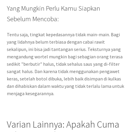
Yang Mungkin Perlu Kamu Siapkan
Sebelum Mencoba:
Tentu saja, tingkat kepedasannya tidak main-main. Bagi
yang lidahnya belum terbiasa dengan cabai rawit
sekalipun, ini bisa jadi tantangan serius. Teksturnya yang
mengandung wortel mungkin bagi sebagian orang terasa
sedikit "berbutir" halus, tidak sehalus saus yang di-filter
sangat halus. Dan karena tidak menggunakan pengawet
keras, setelah botol dibuka, lebih baik disimpan di kulkas
dan dihabiskan dalam waktu yang tidak terlalu lama untuk
menjaga kesegarannya.
Varian Lainnya: Apakah Cuma