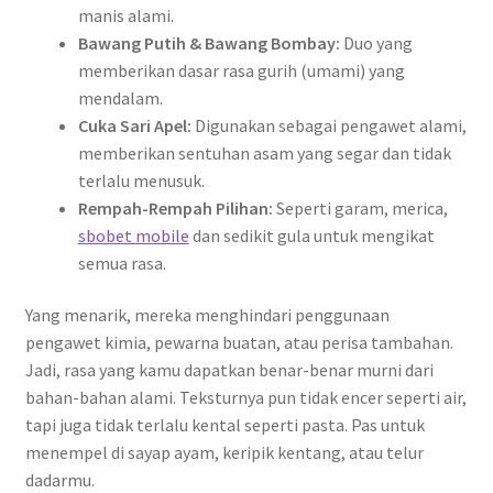
manis alami.
Bawang Putih & Bawang Bombay:
Duo yang
memberikan dasar rasa gurih (umami) yang
mendalam.
Cuka Sari Apel:
Digunakan sebagai pengawet alami,
memberikan sentuhan asam yang segar dan tidak
terlalu menusuk.
Rempah-Rempah Pilihan:
Seperti garam, merica,
sbobet mobile
dan sedikit gula untuk mengikat
semua rasa.
Yang menarik, mereka menghindari penggunaan
pengawet kimia, pewarna buatan, atau perisa tambahan.
Jadi, rasa yang kamu dapatkan benar-benar murni dari
bahan-bahan alami. Teksturnya pun tidak encer seperti air,
tapi juga tidak terlalu kental seperti pasta. Pas untuk
menempel di sayap ayam, keripik kentang, atau telur
dadarmu.