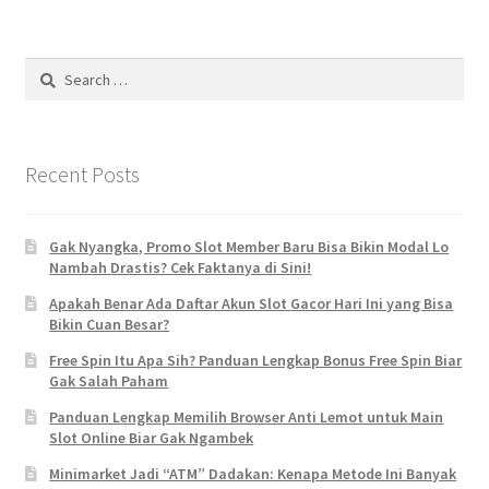
Search
for:
Recent Posts
Gak Nyangka, Promo Slot Member Baru Bisa Bikin Modal Lo
Nambah Drastis? Cek Faktanya di Sini!
Apakah Benar Ada Daftar Akun Slot Gacor Hari Ini yang Bisa
Bikin Cuan Besar?
Free Spin Itu Apa Sih? Panduan Lengkap Bonus Free Spin Biar
Gak Salah Paham
Panduan Lengkap Memilih Browser Anti Lemot untuk Main
Slot Online Biar Gak Ngambek
Minimarket Jadi “ATM” Dadakan: Kenapa Metode Ini Banyak