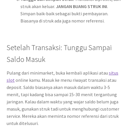
struk akan keluar.
JANGAN BUANG STRUK INI
.
Simpan baik-baik sebagai bukti pembayaran.
Biasanya di struk ada juga nomor referensi.
Setelah Transaksi: Tunggu Sampai
Saldo Masuk
Pulang dari minimarket, buka kembali aplikasi atau
situs
slot
online kamu. Masuk ke menu riwayat transaksi atau
deposit. Saldo biasanya akan masuk dalam waktu 3-5
menit, tapi kadang bisa sampai 15-30 menit tergantung
jaringan. Kalau dalam waktu yang wajar saldo belum juga
masuk, gunakan struk tadi untuk menghubungi customer
service. Mereka akan meminta nomor referensi dari struk
untuk ditelusuri.