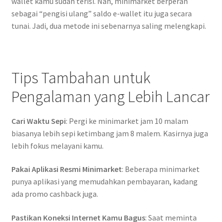
wallet kamu sudah terisi. Nah, minimarket berperan
sebagai “pengisi ulang” saldo e-wallet itu juga secara
tunai. Jadi, dua metode ini sebenarnya saling melengkapi.
Tips Tambahan untuk
Pengalaman yang Lebih Lancar
Cari Waktu Sepi
: Pergi ke minimarket jam 10 malam
biasanya lebih sepi ketimbang jam 8 malem. Kasirnya juga
lebih fokus melayani kamu.
Pakai Aplikasi Resmi Minimarket
: Beberapa minimarket
punya aplikasi yang memudahkan pembayaran, kadang
ada promo cashback juga.
Pastikan Koneksi Internet Kamu Bagus
: Saat meminta