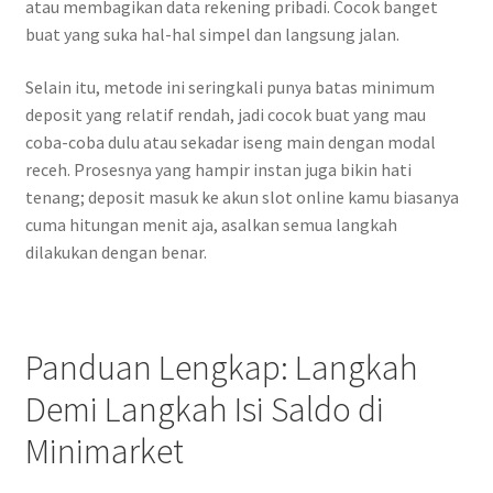
atau membagikan data rekening pribadi. Cocok banget
buat yang suka hal-hal simpel dan langsung jalan.
Selain itu, metode ini seringkali punya batas minimum
deposit yang relatif rendah, jadi cocok buat yang mau
coba-coba dulu atau sekadar iseng main dengan modal
receh. Prosesnya yang hampir instan juga bikin hati
tenang; deposit masuk ke akun slot online kamu biasanya
cuma hitungan menit aja, asalkan semua langkah
dilakukan dengan benar.
Panduan Lengkap: Langkah
Demi Langkah Isi Saldo di
Minimarket