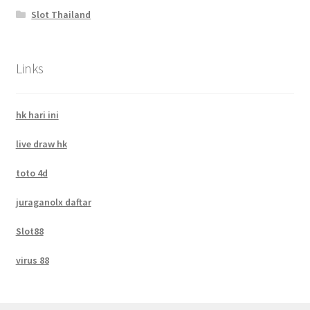
Slot Thailand
Links
hk hari ini
live draw hk
toto 4d
juraganolx daftar
Slot88
virus 88