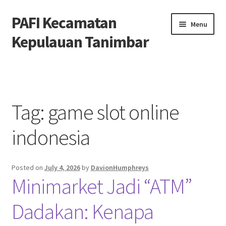
PAFI Kecamatan
Skip
Skip
Menu
to
to
Kepulauan Tanimbar
navigation
content
Home
Hubungi Kami
Tag:
game slot online
Privacy Policy
indonesia
Tentang Kami
Posted on
July 4, 2026
by
DavionHumphreys
Minimarket Jadi “ATM”
Dadakan: Kenapa