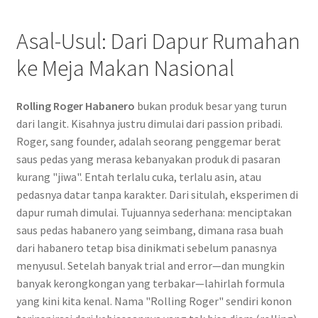
Asal-Usul: Dari Dapur Rumahan
ke Meja Makan Nasional
Rolling Roger Habanero
bukan produk besar yang turun
dari langit. Kisahnya justru dimulai dari passion pribadi.
Roger, sang founder, adalah seorang penggemar berat
saus pedas yang merasa kebanyakan produk di pasaran
kurang "jiwa". Entah terlalu cuka, terlalu asin, atau
pedasnya datar tanpa karakter. Dari situlah, eksperimen di
dapur rumah dimulai. Tujuannya sederhana: menciptakan
saus pedas habanero yang seimbang, dimana rasa buah
dari habanero tetap bisa dinikmati sebelum panasnya
menyusul. Setelah banyak trial and error—dan mungkin
banyak kerongkongan yang terbakar—lahirlah formula
yang kini kita kenal. Nama "Rolling Roger" sendiri konon