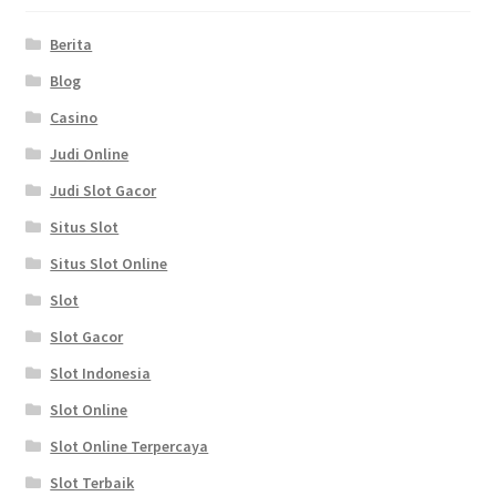
Berita
Blog
Casino
Judi Online
Judi Slot Gacor
Situs Slot
Situs Slot Online
Slot
Slot Gacor
Slot Indonesia
Slot Online
Slot Online Terpercaya
Slot Terbaik