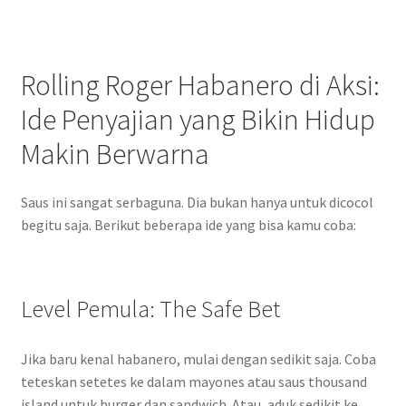
Rolling Roger Habanero di Aksi:
Ide Penyajian yang Bikin Hidup
Makin Berwarna
Saus ini sangat serbaguna. Dia bukan hanya untuk dicocol
begitu saja. Berikut beberapa ide yang bisa kamu coba:
Level Pemula: The Safe Bet
Jika baru kenal habanero, mulai dengan sedikit saja. Coba
teteskan setetes ke dalam mayones atau saus thousand
island untuk burger dan sandwich. Atau, aduk sedikit ke