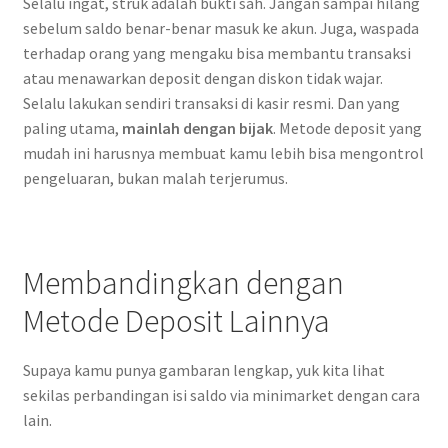
Selalu ingat, struk adalah bukti sah. Jangan sampai hilang
sebelum saldo benar-benar masuk ke akun. Juga, waspada
terhadap orang yang mengaku bisa membantu transaksi
atau menawarkan deposit dengan diskon tidak wajar.
Selalu lakukan sendiri transaksi di kasir resmi. Dan yang
paling utama,
mainlah dengan bijak
. Metode deposit yang
mudah ini harusnya membuat kamu lebih bisa mengontrol
pengeluaran, bukan malah terjerumus.
Membandingkan dengan
Metode Deposit Lainnya
Supaya kamu punya gambaran lengkap, yuk kita lihat
sekilas perbandingan isi saldo via minimarket dengan cara
lain.