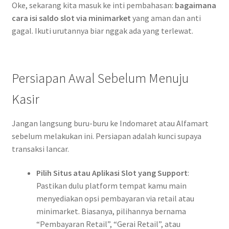
Oke, sekarang kita masuk ke inti pembahasan:
bagaimana
cara isi saldo slot via minimarket
yang aman dan anti
gagal. Ikuti urutannya biar nggak ada yang terlewat.
Persiapan Awal Sebelum Menuju
Kasir
Jangan langsung buru-buru ke Indomaret atau Alfamart
sebelum melakukan ini. Persiapan adalah kunci supaya
transaksi lancar.
Pilih Situs atau Aplikasi Slot yang Support
:
Pastikan dulu platform tempat kamu main
menyediakan opsi pembayaran via retail atau
minimarket. Biasanya, pilihannya bernama
“Pembayaran Retail”, “Gerai Retail”, atau