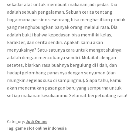
sekadar alat untuk membuat makanan jadi pedas. Dia
adalah sebuah pengalaman. Sebuah cerita tentang
bagaimana passion seseorang bisa menghasilkan produk
yang menghubungkan banyak orang melalui rasa. Dia
adalah bukti bahwa kepedasan bisa memiliki kelas,
karakter, dan cerita sendiri. Apakah kamu akan
menyukainya? Satu-satunya cara untuk mengetahuinya
adalah dengan mencobanya sendiri. Mulailah dengan
setetes, biarkan rasa buahnya bergulung di lidah, dan
hadapi gelombang panasnya dengan senyuman (dan
mungkin segelas susu di sampingmu). Siapa tahu, kamu
akan menemukan pasangan baru yang sempurna untuk
setiap makanan kesukaanmu. Selamat berpetualang rasa!
Category:
Judi Online
Tag:
game slot online indonesia