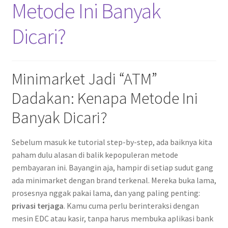
Metode Ini Banyak
Dicari?
Minimarket Jadi “ATM”
Dadakan: Kenapa Metode Ini
Banyak Dicari?
Sebelum masuk ke tutorial step-by-step, ada baiknya kita
paham dulu alasan di balik kepopuleran metode
pembayaran ini. Bayangin aja, hampir di setiap sudut gang
ada minimarket dengan brand terkenal. Mereka buka lama,
prosesnya nggak pakai lama, dan yang paling penting:
privasi terjaga
. Kamu cuma perlu berinteraksi dengan
mesin EDC atau kasir, tanpa harus membuka aplikasi bank