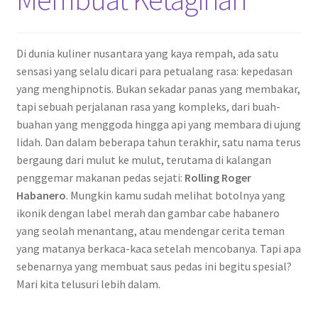
Di dunia kuliner nusantara yang kaya rempah, ada satu
sensasi yang selalu dicari para petualang rasa: kepedasan
yang menghipnotis. Bukan sekadar panas yang membakar,
tapi sebuah perjalanan rasa yang kompleks, dari buah-
buahan yang menggoda hingga api yang membara di ujung
lidah. Dan dalam beberapa tahun terakhir, satu nama terus
bergaung dari mulut ke mulut, terutama di kalangan
penggemar makanan pedas sejati:
Rolling Roger
Habanero
. Mungkin kamu sudah melihat botolnya yang
ikonik dengan label merah dan gambar cabe habanero
yang seolah menantang, atau mendengar cerita teman
yang matanya berkaca-kaca setelah mencobanya. Tapi apa
sebenarnya yang membuat saus pedas ini begitu spesial?
Mari kita telusuri lebih dalam.