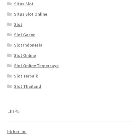
Situs Slot
Situs Slot Online
Slot
Slot Gacor
Slot Indonesia
Slot Online
Slot Online Terpercaya
Slot Terbaik
Slot Thailand
Links
hk hari ini