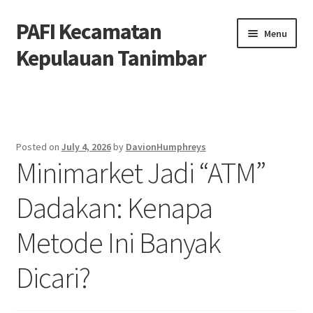
PAFI Kecamatan
Skip
Skip
Menu
to
to
Kepulauan Tanimbar
navigation
content
Home
Hubungi Kami
Posted on
July 4, 2026
by
DavionHumphreys
Minimarket Jadi “ATM”
Privacy Policy
Dadakan: Kenapa
Tentang Kami
Metode Ini Banyak
Dicari?