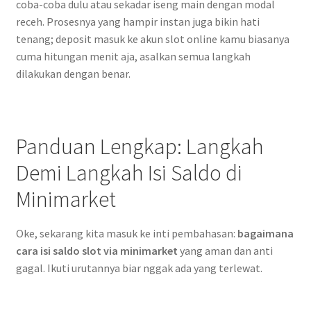
coba-coba dulu atau sekadar iseng main dengan modal
receh. Prosesnya yang hampir instan juga bikin hati
tenang; deposit masuk ke akun slot online kamu biasanya
cuma hitungan menit aja, asalkan semua langkah
dilakukan dengan benar.
Panduan Lengkap: Langkah
Demi Langkah Isi Saldo di
Minimarket
Oke, sekarang kita masuk ke inti pembahasan:
bagaimana
cara isi saldo slot via minimarket
yang aman dan anti
gagal. Ikuti urutannya biar nggak ada yang terlewat.