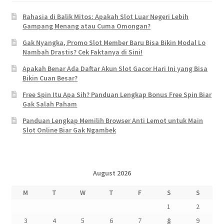
Rahasia di Balik Mitos: Apakah Slot Luar Negeri Lebih
Gampang Menang atau Cuma Omongan?
Gak Nyangka, Promo Slot Member Baru Bisa Bikin Modal Lo
Nambah Drastis? Cek Faktanya di Sini!
Apakah Benar Ada Daftar Akun Slot Gacor Hari Ini yang Bisa
Bikin Cuan Besar?
Free Spin Itu Apa Sih? Panduan Lengkap Bonus Free Spin Biar
Gak Salah Paham
Panduan Lengkap Memilih Browser Anti Lemot untuk Main
Slot Online Biar Gak Ngambek
August 2026
M
T
W
T
F
S
S
1
2
3
4
5
6
7
8
9