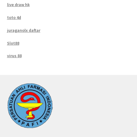
live draw hk
toto 4d
juraganolx daftar
Slot88
virus 88