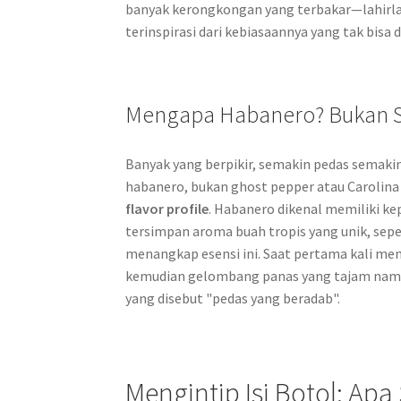
banyak kerongkongan yang terbakar—lahirlah
terinspirasi dari kebiasaannya yang tak bisa
Mengapa Habanero? Bukan Se
Banyak yang berpikir, semakin pedas semakin
habanero, bukan ghost pepper atau Carolina 
flavor profile
. Habanero dikenal memiliki ke
tersimpan aroma buah tropis yang unik, seper
menangkap esensi ini. Saat pertama kali men
kemudian gelombang panas yang tajam namun
yang disebut "pedas yang beradab".
Mengintip Isi Botol: Ap