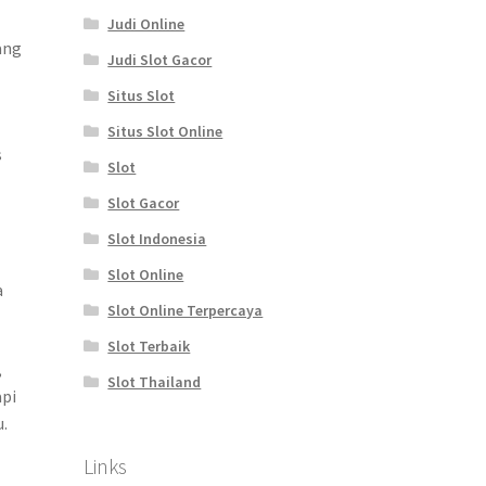
Judi Online
ang
Judi Slot Gacor
Situs Slot
Situs Slot Online
s
Slot
Slot Gacor
Slot Indonesia
Slot Online
a
Slot Online Terpercaya
Slot Terbaik
,
Slot Thailand
api
u.
Links