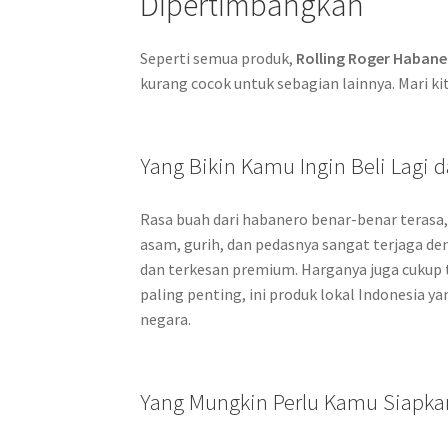
Dipertimbangkan
Seperti semua produk,
Rolling Roger Habane
kurang cocok untuk sebagian lainnya. Mari kit
Yang Bikin Kamu Ingin Beli Lagi d
Rasa buah dari habanero benar-benar teras
asam, gurih, dan pedasnya sangat terjaga de
dan terkesan premium. Harganya juga cukup 
paling penting, ini produk lokal Indonesia y
negara.
Yang Mungkin Perlu Kamu Siapk