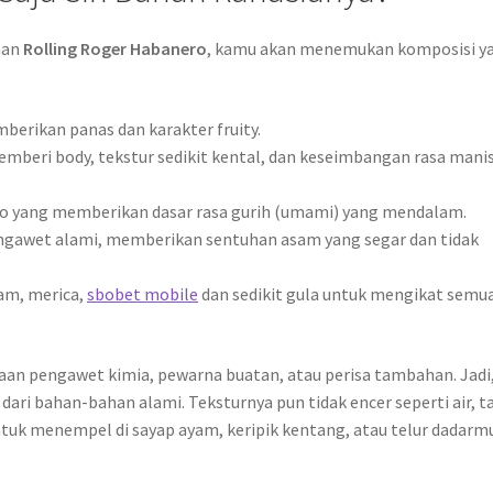
ahan
Rolling Roger Habanero
, kamu akan menemukan komposisi y
erikan panas dan karakter fruity.
mberi body, tekstur sedikit kental, dan keseimbangan rasa mani
o yang memberikan dasar rasa gurih (umami) yang mendalam.
ngawet alami, memberikan sentuhan asam yang segar dan tidak
am, merica,
sbobet mobile
dan sedikit gula untuk mengikat semu
an pengawet kimia, pewarna buatan, atau perisa tambahan. Jadi
ari bahan-bahan alami. Teksturnya pun tidak encer seperti air, t
 untuk menempel di sayap ayam, keripik kentang, atau telur dadarm