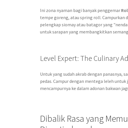
Ini zona nyaman bagi banyak penggemar
Rol
tempe goreng, atau spring roll. Campurkan de
pelengkap siomay atau batagor yang "nendang
untuk sarapan yang membangkitkan semang
Level Expert: The Culinary A
Untuk yang sudah akrab dengan panasnya, saa
pedas. Campur dengan mentega leleh untuk ja
mencampurnya ke dalam adonan bakwan jagun
Dibalik Rasa yang Memu