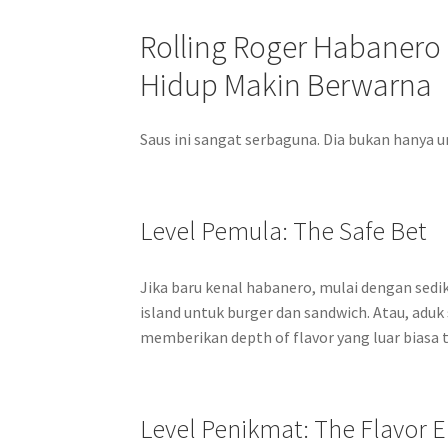
Rolling Roger Habanero d
Hidup Makin Berwarna
Saus ini sangat serbaguna. Dia bukan hanya u
Level Pemula: The Safe Bet
Jika baru kenal habanero, mulai dengan sedi
island untuk burger dan sandwich. Atau, aduk
memberikan depth of flavor yang luar bias
Level Penikmat: The Flavor 