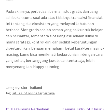
Pada akhirnya, perbedaan bermain slot gratis dan uang
asli bukan cuma soal ada atau tidaknya transaksi finansial.
Ini tentang dua ekosistem yang melayani kebutuhan
berbeda. Slot gratis adalah teman yang baik untuk belajar
dan bersantai, sementara slot uang asli adalah dunia di
mana strategi, kontrol diri, dan sedikit keberuntungan
dipertaruhkan. Dengan memahami betul karakter masing-
masing, kamu bisa menikmati kedua dunia ini dengan cara
yang sehat, bertanggung jawab, dan tentu saja, lebih
menyenangkan. Happy spinning!
Category:
Slot Thailand
Tag:
situs slot online terpercaya
Previous
Next
Bagaimana Perbedaan
Kenapa Judi Slot Klasik 3