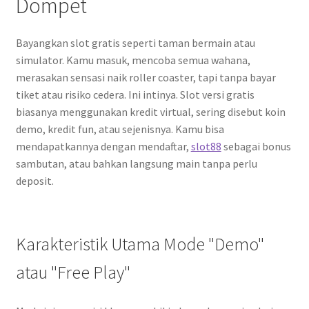
Dompet
Bayangkan slot gratis seperti taman bermain atau
simulator. Kamu masuk, mencoba semua wahana,
merasakan sensasi naik roller coaster, tapi tanpa bayar
tiket atau risiko cedera. Ini intinya. Slot versi gratis
biasanya menggunakan kredit virtual, sering disebut koin
demo, kredit fun, atau sejenisnya. Kamu bisa
mendapatkannya dengan mendaftar,
slot88
sebagai bonus
sambutan, atau bahkan langsung main tanpa perlu
deposit.
Karakteristik Utama Mode "Demo"
atau "Free Play"