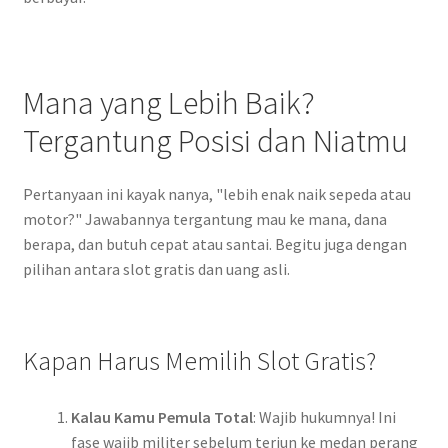
Mana yang Lebih Baik?
Tergantung Posisi dan Niatmu
Pertanyaan ini kayak nanya, "lebih enak naik sepeda atau
motor?" Jawabannya tergantung mau ke mana, dana
berapa, dan butuh cepat atau santai. Begitu juga dengan
pilihan antara slot gratis dan uang asli.
Kapan Harus Memilih Slot Gratis?
Kalau Kamu Pemula Total
: Wajib hukumnya! Ini
fase wajib militer sebelum terjun ke medan perang