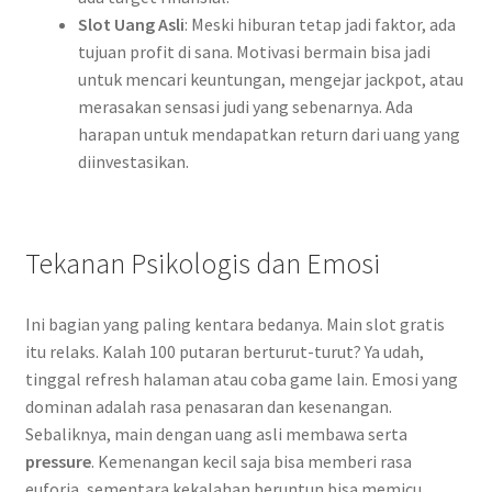
Slot Uang Asli
: Meski hiburan tetap jadi faktor, ada
tujuan profit di sana. Motivasi bermain bisa jadi
untuk mencari keuntungan, mengejar jackpot, atau
merasakan sensasi judi yang sebenarnya. Ada
harapan untuk mendapatkan return dari uang yang
diinvestasikan.
Tekanan Psikologis dan Emosi
Ini bagian yang paling kentara bedanya. Main slot gratis
itu relaks. Kalah 100 putaran berturut-turut? Ya udah,
tinggal refresh halaman atau coba game lain. Emosi yang
dominan adalah rasa penasaran dan kesenangan.
Sebaliknya, main dengan uang asli membawa serta
pressure
. Kemenangan kecil saja bisa memberi rasa
euforia, sementara kekalahan beruntun bisa memicu