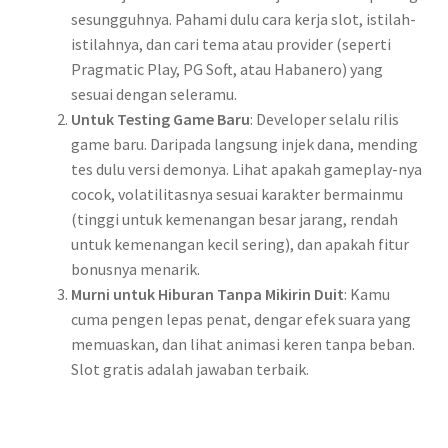
sesungguhnya. Pahami dulu cara kerja slot, istilah-
istilahnya, dan cari tema atau provider (seperti
Pragmatic Play, PG Soft, atau Habanero) yang
sesuai dengan seleramu.
Untuk Testing Game Baru
: Developer selalu rilis
game baru. Daripada langsung injek dana, mending
tes dulu versi demonya. Lihat apakah gameplay-nya
cocok, volatilitasnya sesuai karakter bermainmu
(tinggi untuk kemenangan besar jarang, rendah
untuk kemenangan kecil sering), dan apakah fitur
bonusnya menarik.
Murni untuk Hiburan Tanpa Mikirin Duit
: Kamu
cuma pengen lepas penat, dengar efek suara yang
memuaskan, dan lihat animasi keren tanpa beban.
Slot gratis adalah jawaban terbaik.