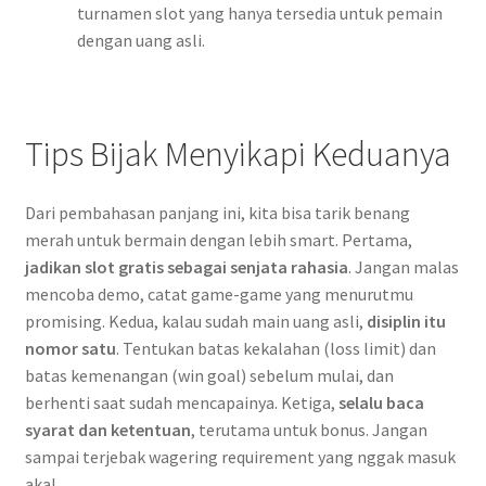
turnamen slot yang hanya tersedia untuk pemain
dengan uang asli.
Tips Bijak Menyikapi Keduanya
Dari pembahasan panjang ini, kita bisa tarik benang
merah untuk bermain dengan lebih smart. Pertama,
jadikan slot gratis sebagai senjata rahasia
. Jangan malas
mencoba demo, catat game-game yang menurutmu
promising. Kedua, kalau sudah main uang asli,
disiplin itu
nomor satu
. Tentukan batas kekalahan (loss limit) dan
batas kemenangan (win goal) sebelum mulai, dan
berhenti saat sudah mencapainya. Ketiga,
selalu baca
syarat dan ketentuan
, terutama untuk bonus. Jangan
sampai terjebak wagering requirement yang nggak masuk
akal.