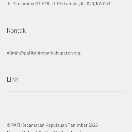
Jl. Pertamina RT. 018, Jl. Pertamina, RT.020/RW.004
Kontak
Admin@pafitanimbarkabupaten.org
Link
© PAFI Kecamatan Kepulauan Tanimbar 2026