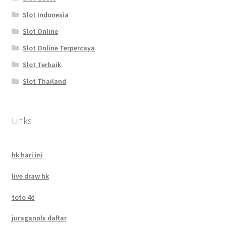
Slot Indonesia
Slot Online
Slot Online Terpercaya
Slot Terbaik
Slot Thailand
Links
hk hari ini
live draw hk
toto 4d
juraganolx daftar