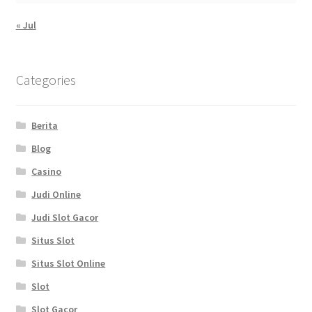
« Jul
Categories
Berita
Blog
Casino
Judi Online
Judi Slot Gacor
Situs Slot
Situs Slot Online
Slot
Slot Gacor