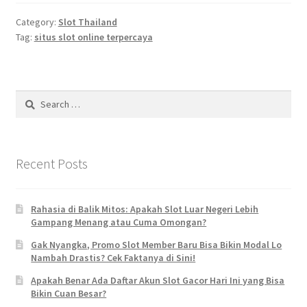
Category:
Slot Thailand
Tag:
situs slot online terpercaya
Search
for:
Recent Posts
Rahasia di Balik Mitos: Apakah Slot Luar Negeri Lebih
Gampang Menang atau Cuma Omongan?
Gak Nyangka, Promo Slot Member Baru Bisa Bikin Modal Lo
Nambah Drastis? Cek Faktanya di Sini!
Apakah Benar Ada Daftar Akun Slot Gacor Hari Ini yang Bisa
Bikin Cuan Besar?