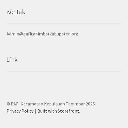
Kontak
Admin@pafitanimbarkabupaten.org
Link
© PAFI Kecamatan Kepulauan Tanimbar 2026
Privacy Policy
Built with Storefront
.