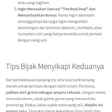
atau uang tagihan.
Ingin Merasakan Sensasi "The Real Deal" dan
Memanfaatkan Bonus
: Kamu ingin adrenalin
sesungguhnya dan juga ingin mengambil
keuntungan dari promosi deposit, cashback, atau
turnamen slot yang hanya tersedia untuk pemain
dengan uang asli.
Tips Bijak Menyikapi Keduanya
Dari pembahasan panjang ini, kita bisa tarik benang
merah untuk bermain dengan lebih smart. Pertama,
jadikan slot gratis sebagai senjata rahasia
. Jangan malas
mencoba demo, catat game-game yang menurutmu
promising. Kedua, kalau sudah main uang asli,
disiplin itu
nomor satu
. Tentukan batas kekalahan (loss limit) dan