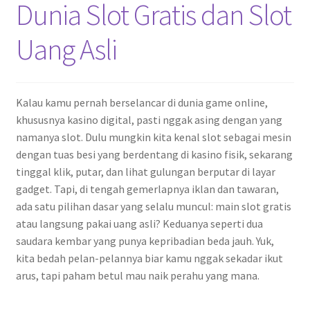
Dunia Slot Gratis dan Slot
Uang Asli
Kalau kamu pernah berselancar di dunia game online,
khususnya kasino digital, pasti nggak asing dengan yang
namanya slot. Dulu mungkin kita kenal slot sebagai mesin
dengan tuas besi yang berdentang di kasino fisik, sekarang
tinggal klik, putar, dan lihat gulungan berputar di layar
gadget. Tapi, di tengah gemerlapnya iklan dan tawaran,
ada satu pilihan dasar yang selalu muncul: main slot gratis
atau langsung pakai uang asli? Keduanya seperti dua
saudara kembar yang punya kepribadian beda jauh. Yuk,
kita bedah pelan-pelannya biar kamu nggak sekadar ikut
arus, tapi paham betul mau naik perahu yang mana.