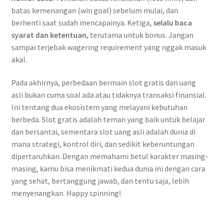
batas kemenangan (win goal) sebelum mulai, dan
berhenti saat sudah mencapainya. Ketiga,
selalu baca
syarat dan ketentuan
, terutama untuk bonus. Jangan
sampai terjebak wagering requirement yang nggak masuk
akal.
Pada akhirnya, perbedaan bermain slot gratis dan uang
asli bukan cuma soal ada atau tidaknya transaksi finansial.
Ini tentang dua ekosistem yang melayani kebutuhan
berbeda. Slot gratis adalah teman yang baik untuk belajar
dan bersantai, sementara slot uang asli adalah dunia di
mana strategi, kontrol diri, dan sedikit keberuntungan
dipertaruhkan. Dengan memahami betul karakter masing-
masing, kamu bisa menikmati kedua dunia ini dengan cara
yang sehat, bertanggung jawab, dan tentu saja, lebih
menyenangkan. Happy spinning!