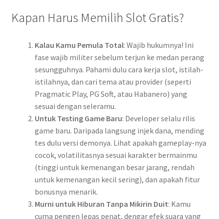
Kapan Harus Memilih Slot Gratis?
Kalau Kamu Pemula Total
: Wajib hukumnya! Ini
fase wajib militer sebelum terjun ke medan perang
sesungguhnya. Pahami dulu cara kerja slot, istilah-
istilahnya, dan cari tema atau provider (seperti
Pragmatic Play, PG Soft, atau Habanero) yang
sesuai dengan seleramu.
Untuk Testing Game Baru
: Developer selalu rilis
game baru. Daripada langsung injek dana, mending
tes dulu versi demonya. Lihat apakah gameplay-nya
cocok, volatilitasnya sesuai karakter bermainmu
(tinggi untuk kemenangan besar jarang, rendah
untuk kemenangan kecil sering), dan apakah fitur
bonusnya menarik.
Murni untuk Hiburan Tanpa Mikirin Duit
: Kamu
cuma pengen lepas penat, dengar efek suara yang