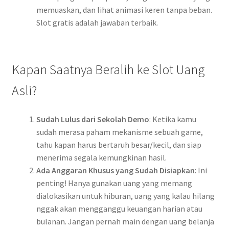
memuaskan, dan lihat animasi keren tanpa beban.
Slot gratis adalah jawaban terbaik.
Kapan Saatnya Beralih ke Slot Uang
Asli?
Sudah Lulus dari Sekolah Demo
: Ketika kamu
sudah merasa paham mekanisme sebuah game,
tahu kapan harus bertaruh besar/kecil, dan siap
menerima segala kemungkinan hasil.
Ada Anggaran Khusus yang Sudah Disiapkan
: Ini
penting! Hanya gunakan uang yang memang
dialokasikan untuk hiburan, uang yang kalau hilang
nggak akan mengganggu keuangan harian atau
bulanan. Jangan pernah main dengan uang belanja