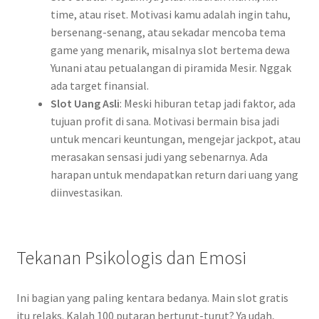
time, atau riset. Motivasi kamu adalah ingin tahu,
bersenang-senang, atau sekadar mencoba tema
game yang menarik, misalnya slot bertema dewa
Yunani atau petualangan di piramida Mesir. Nggak
ada target finansial.
Slot Uang Asli
: Meski hiburan tetap jadi faktor, ada
tujuan profit di sana. Motivasi bermain bisa jadi
untuk mencari keuntungan, mengejar jackpot, atau
merasakan sensasi judi yang sebenarnya. Ada
harapan untuk mendapatkan return dari uang yang
diinvestasikan.
Tekanan Psikologis dan Emosi
Ini bagian yang paling kentara bedanya. Main slot gratis
itu relaks. Kalah 100 putaran berturut-turut? Ya udah,