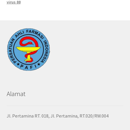
virus 88
Alamat
Jl. Pertamina RT. 018, Jl. Pertamina, RT.020/RW.004