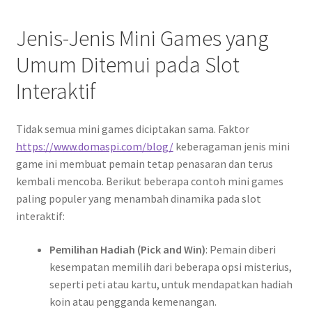
Jenis-Jenis Mini Games yang
Umum Ditemui pada Slot
Interaktif
Tidak semua mini games diciptakan sama. Faktor
https://www.domaspi.com/blog/
keberagaman jenis mini
game ini membuat pemain tetap penasaran dan terus
kembali mencoba. Berikut beberapa contoh mini games
paling populer yang menambah dinamika pada slot
interaktif:
Pemilihan Hadiah (Pick and Win)
: Pemain diberi
kesempatan memilih dari beberapa opsi misterius,
seperti peti atau kartu, untuk mendapatkan hadiah
koin atau pengganda kemenangan.