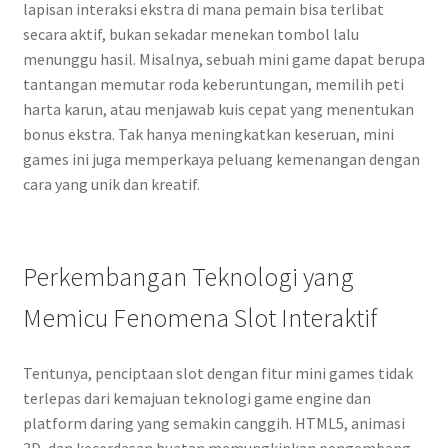
lapisan interaksi ekstra di mana pemain bisa terlibat
secara aktif, bukan sekadar menekan tombol lalu
menunggu hasil. Misalnya, sebuah mini game dapat berupa
tantangan memutar roda keberuntungan, memilih peti
harta karun, atau menjawab kuis cepat yang menentukan
bonus ekstra. Tak hanya meningkatkan keseruan, mini
games ini juga memperkaya peluang kemenangan dengan
cara yang unik dan kreatif.
Perkembangan Teknologi yang
Memicu Fenomena Slot Interaktif
Tentunya, penciptaan slot dengan fitur mini games tidak
terlepas dari kemajuan teknologi game engine dan
platform daring yang semakin canggih. HTML5, animasi