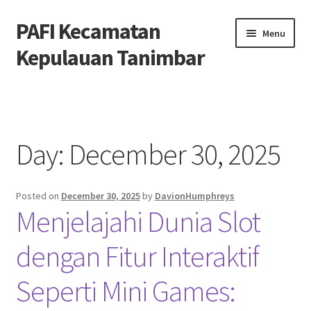
PAFI Kecamatan
Skip
Skip
Menu
to
to
Kepulauan Tanimbar
navigation
content
Home
Hubungi Kami
Day:
December 30, 2025
Privacy Policy
Posted on
December 30, 2025
by
DavionHumphreys
Tentang Kami
Menjelajahi Dunia Slot
dengan Fitur Interaktif
Seperti Mini Games: