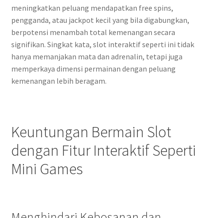
meningkatkan peluang mendapatkan free spins,
pengganda, atau jackpot kecil yang bila digabungkan,
berpotensi menambah total kemenangan secara
signifikan. Singkat kata, slot interaktif seperti ini tidak
hanya memanjakan mata dan adrenalin, tetapi juga
memperkaya dimensi permainan dengan peluang
kemenangan lebih beragam.
Keuntungan Bermain Slot
dengan Fitur Interaktif Seperti
Mini Games
Menghindari Kebosanan dan