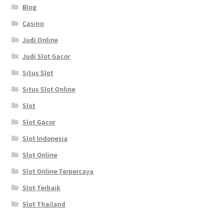
Blog
Casino
Judi Online
Judi Slot Gacor
Situs Slot
Situs Slot Online
Slot
Slot Gacor
Slot Indonesia
Slot Online
Slot Online Terpercaya
Slot Terbaik
Slot Thailand