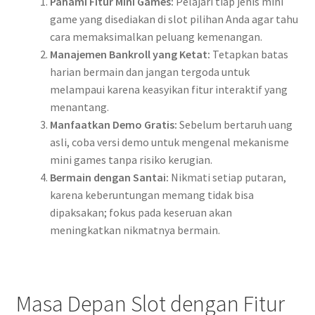
Pahami Fitur Mini Games:
Pelajari tiap jenis mini
game yang disediakan di slot pilihan Anda agar tahu
cara memaksimalkan peluang kemenangan.
Manajemen Bankroll yang Ketat:
Tetapkan batas
harian bermain dan jangan tergoda untuk
melampaui karena keasyikan fitur interaktif yang
menantang.
Manfaatkan Demo Gratis:
Sebelum bertaruh uang
asli, coba versi demo untuk mengenal mekanisme
mini games tanpa risiko kerugian.
Bermain dengan Santai:
Nikmati setiap putaran,
karena keberuntungan memang tidak bisa
dipaksakan; fokus pada keseruan akan
meningkatkan nikmatnya bermain.
Masa Depan Slot dengan Fitur