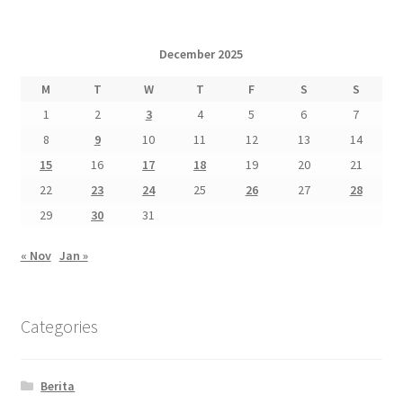
December 2025
M
T
W
T
F
S
S
1
2
3
4
5
6
7
8
9
10
11
12
13
14
15
16
17
18
19
20
21
22
23
24
25
26
27
28
29
30
31
« Nov
Jan »
Categories
Berita