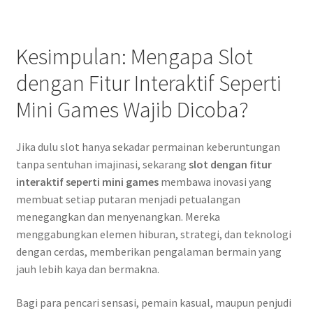
Kesimpulan: Mengapa Slot
dengan Fitur Interaktif Seperti
Mini Games Wajib Dicoba?
Jika dulu slot hanya sekadar permainan keberuntungan
tanpa sentuhan imajinasi, sekarang
slot dengan fitur
interaktif seperti mini games
membawa inovasi yang
membuat setiap putaran menjadi petualangan
menegangkan dan menyenangkan. Mereka
menggabungkan elemen hiburan, strategi, dan teknologi
dengan cerdas, memberikan pengalaman bermain yang
jauh lebih kaya dan bermakna.
Bagi para pencari sensasi, pemain kasual, maupun penjudi