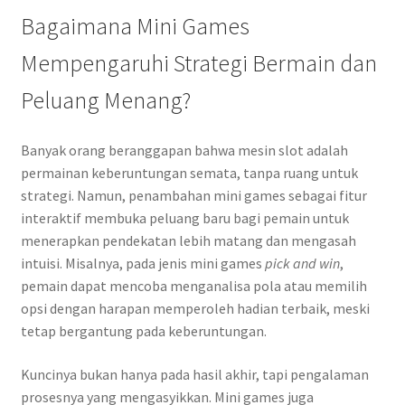
Bagaimana Mini Games
Mempengaruhi Strategi Bermain dan
Peluang Menang?
Banyak orang beranggapan bahwa mesin slot adalah
permainan keberuntungan semata, tanpa ruang untuk
strategi. Namun, penambahan mini games sebagai fitur
interaktif membuka peluang baru bagi pemain untuk
menerapkan pendekatan lebih matang dan mengasah
intuisi. Misalnya, pada jenis mini games
pick and win
,
pemain dapat mencoba menganalisa pola atau memilih
opsi dengan harapan memperoleh hadian terbaik, meski
tetap bergantung pada keberuntungan.
Kuncinya bukan hanya pada hasil akhir, tapi pengalaman
prosesnya yang mengasyikkan. Mini games juga