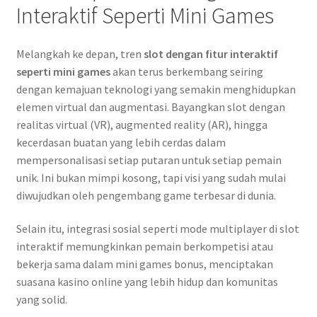
Interaktif Seperti Mini Games
Melangkah ke depan, tren
slot dengan fitur interaktif
seperti mini games
akan terus berkembang seiring
dengan kemajuan teknologi yang semakin menghidupkan
elemen virtual dan augmentasi. Bayangkan slot dengan
realitas virtual (VR), augmented reality (AR), hingga
kecerdasan buatan yang lebih cerdas dalam
mempersonalisasi setiap putaran untuk setiap pemain
unik. Ini bukan mimpi kosong, tapi visi yang sudah mulai
diwujudkan oleh pengembang game terbesar di dunia.
Selain itu, integrasi sosial seperti mode multiplayer di slot
interaktif memungkinkan pemain berkompetisi atau
bekerja sama dalam mini games bonus, menciptakan
suasana kasino online yang lebih hidup dan komunitas
yang solid.