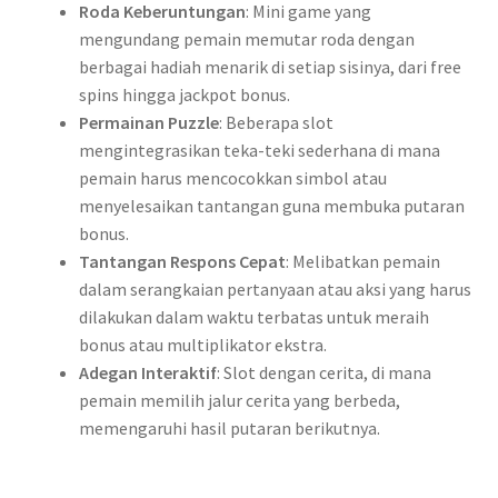
Roda Keberuntungan
: Mini game yang
mengundang pemain memutar roda dengan
berbagai hadiah menarik di setiap sisinya, dari free
spins hingga jackpot bonus.
Permainan Puzzle
: Beberapa slot
mengintegrasikan teka-teki sederhana di mana
pemain harus mencocokkan simbol atau
menyelesaikan tantangan guna membuka putaran
bonus.
Tantangan Respons Cepat
: Melibatkan pemain
dalam serangkaian pertanyaan atau aksi yang harus
dilakukan dalam waktu terbatas untuk meraih
bonus atau multiplikator ekstra.
Adegan Interaktif
: Slot dengan cerita, di mana
pemain memilih jalur cerita yang berbeda,
memengaruhi hasil putaran berikutnya.