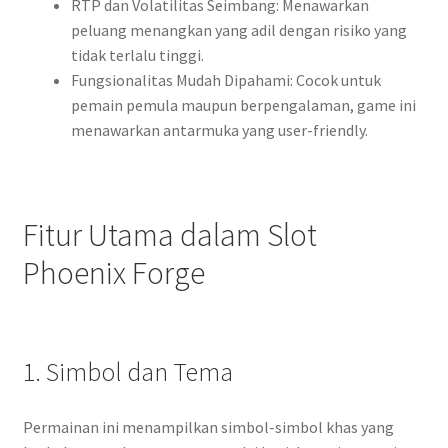
RTP dan Volatilitas Seimbang: Menawarkan
peluang menangkan yang adil dengan risiko yang
tidak terlalu tinggi.
Fungsionalitas Mudah Dipahami: Cocok untuk
pemain pemula maupun berpengalaman, game ini
menawarkan antarmuka yang user-friendly.
Fitur Utama dalam Slot
Phoenix Forge
1. Simbol dan Tema
Permainan ini menampilkan simbol-simbol khas yang