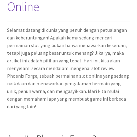
Online
Selamat datang di dunia yang penuh dengan petualangan
dan keberuntungan! Apakah kamu sedang mencari
permainan slot yang bukan hanya menawarkan keseruan,
tetapi juga peluang besar untuk menang? Jika iya, maka
artikel ini adalah pilihan yang tepat. Hari ini, kita akan
menyelami secara mendalam mengenai slot review
Phoenix Forge, sebuah permainan slot online yang sedang
naik daun dan menawarkan pengalaman bermain yang
unik, penuh warna, dan mengasyikkan. Mari kita mulai
dengan memahami apa yang membuat game ini berbeda
dari yang lain!