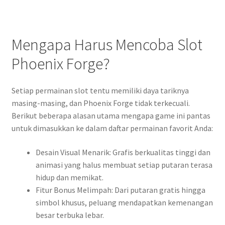
Mengapa Harus Mencoba Slot
Phoenix Forge?
Setiap permainan slot tentu memiliki daya tariknya
masing-masing, dan Phoenix Forge tidak terkecuali.
Berikut beberapa alasan utama mengapa game ini pantas
untuk dimasukkan ke dalam daftar permainan favorit Anda:
Desain Visual Menarik: Grafis berkualitas tinggi dan
animasi yang halus membuat setiap putaran terasa
hidup dan memikat.
Fitur Bonus Melimpah: Dari putaran gratis hingga
simbol khusus, peluang mendapatkan kemenangan
besar terbuka lebar.