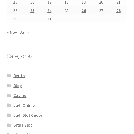
15
16
17
18
19
20
21
22
23
24
25
26
27
28
29
30
31
« Nov
Jan »
Categories
Berita
Blog
Casino
Judi Online
Judi Slot Gacor
Situs Slot