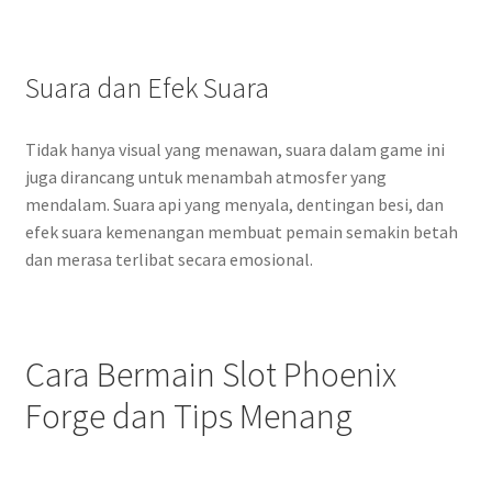
Suara dan Efek Suara
Tidak hanya visual yang menawan, suara dalam game ini
juga dirancang untuk menambah atmosfer yang
mendalam. Suara api yang menyala, dentingan besi, dan
efek suara kemenangan membuat pemain semakin betah
dan merasa terlibat secara emosional.
Cara Bermain Slot Phoenix
Forge dan Tips Menang