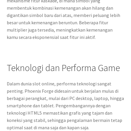
mekanisme fitur kaskade, di mana simbol yang
membentuk kombinasi kemenangan akan hilang dan
digantikan simbol baru dari atas, memberi peluang lebih
besar untuk kemenangan beruntun. Beberapa fitur
multiplier juga tersedia, meningkatkan kemenangan
kamu secara eksponensial saat fitur ini aktif.
Teknologi dan Performa Game
Dalam dunia slot online, performa teknologi sangat
penting. Phoenix Forge didesain untuk berjalan mulus di
berbagai perangkat, mulai dari PC desktop, laptop, hingga
smartphone dan tablet. Pengembangannya dengan
teknologi HTML5 memastikan grafis yang tajam dan
koneksi yang stabil, sehingga pengalaman bermain tetap
optimal saat di mana saja dan kapan saja.