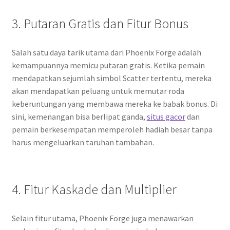
3. Putaran Gratis dan Fitur Bonus
Salah satu daya tarik utama dari Phoenix Forge adalah
kemampuannya memicu putaran gratis. Ketika pemain
mendapatkan sejumlah simbol Scatter tertentu, mereka
akan mendapatkan peluang untuk memutar roda
keberuntungan yang membawa mereka ke babak bonus. Di
sini, kemenangan bisa berlipat ganda,
situs gacor
dan
pemain berkesempatan memperoleh hadiah besar tanpa
harus mengeluarkan taruhan tambahan.
4. Fitur Kaskade dan Multiplier
Selain fitur utama, Phoenix Forge juga menawarkan