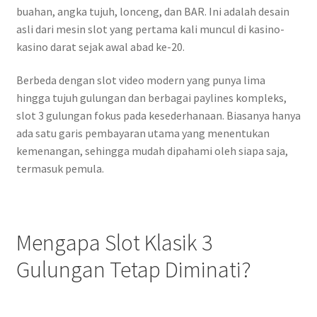
buahan, angka tujuh, lonceng, dan BAR. Ini adalah desain
asli dari mesin slot yang pertama kali muncul di kasino-
kasino darat sejak awal abad ke-20.
Berbeda dengan slot video modern yang punya lima
hingga tujuh gulungan dan berbagai paylines kompleks,
slot 3 gulungan fokus pada kesederhanaan. Biasanya hanya
ada satu garis pembayaran utama yang menentukan
kemenangan, sehingga mudah dipahami oleh siapa saja,
termasuk pemula.
Mengapa Slot Klasik 3
Gulungan Tetap Diminati?