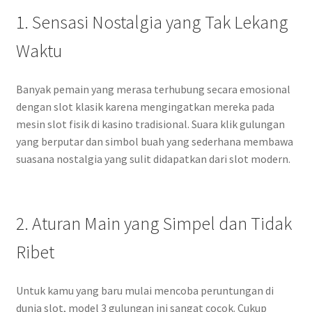
1. Sensasi Nostalgia yang Tak Lekang
Waktu
Banyak pemain yang merasa terhubung secara emosional
dengan slot klasik karena mengingatkan mereka pada
mesin slot fisik di kasino tradisional. Suara klik gulungan
yang berputar dan simbol buah yang sederhana membawa
suasana nostalgia yang sulit didapatkan dari slot modern.
2. Aturan Main yang Simpel dan Tidak
Ribet
Untuk kamu yang baru mulai mencoba peruntungan di
dunia slot, model 3 gulungan ini sangat cocok. Cukup