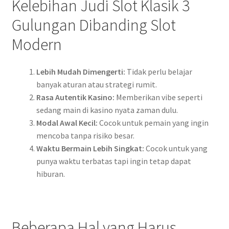
Kelebihan Judi Slot Klasik 3
Gulungan Dibanding Slot
Modern
Lebih Mudah Dimengerti:
Tidak perlu belajar
banyak aturan atau strategi rumit.
Rasa Autentik Kasino:
Memberikan vibe seperti
sedang main di kasino nyata zaman dulu.
Modal Awal Kecil:
Cocok untuk pemain yang ingin
mencoba tanpa risiko besar.
Waktu Bermain Lebih Singkat:
Cocok untuk yang
punya waktu terbatas tapi ingin tetap dapat
hiburan.
Beberapa Hal yang Harus