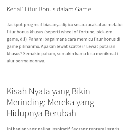
Kenali Fitur Bonus dalam Game
Jackpot progresif biasanya dipicu secara acak atau melalui
fitur bonus khusus (seperti wheel of fortune, pick-em
game, dll). Pahami bagaimana cara memicu fitur bonus di
game pilihanmu. Apakah lewat scatter? Lewat putaran
khusus? Semakin paham, semakin kamu bisa menikmati
alur permainannya.
Kisah Nyata yang Bikin
Merinding: Mereka yang
Hidupnya Berubah
Ini bagian yang paling inspiratif. Seorang tentara Inggris