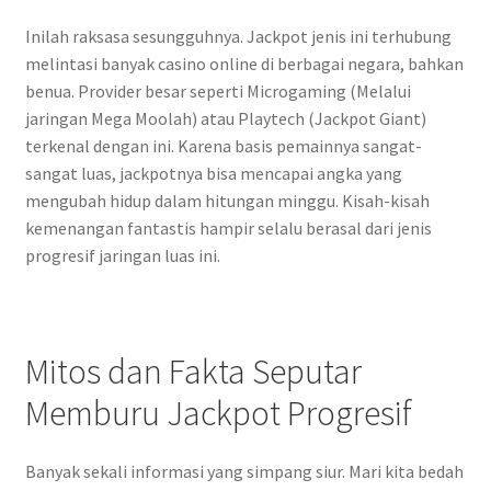
Inilah raksasa sesungguhnya. Jackpot jenis ini terhubung
melintasi banyak casino online di berbagai negara, bahkan
benua. Provider besar seperti Microgaming (Melalui
jaringan Mega Moolah) atau Playtech (Jackpot Giant)
terkenal dengan ini. Karena basis pemainnya sangat-
sangat luas, jackpotnya bisa mencapai angka yang
mengubah hidup dalam hitungan minggu. Kisah-kisah
kemenangan fantastis hampir selalu berasal dari jenis
progresif jaringan luas ini.
Mitos dan Fakta Seputar
Memburu Jackpot Progresif
Banyak sekali informasi yang simpang siur. Mari kita bedah