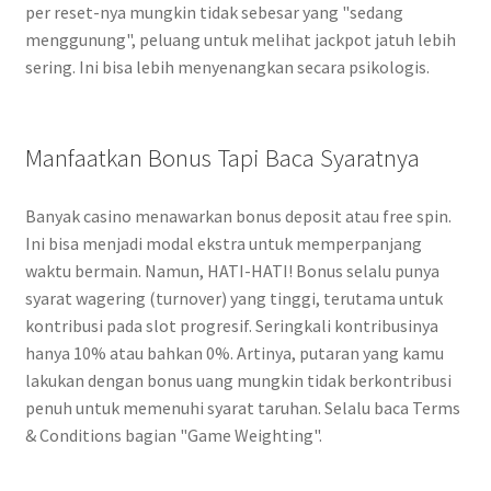
per reset-nya mungkin tidak sebesar yang "sedang
menggunung", peluang untuk melihat jackpot jatuh lebih
sering. Ini bisa lebih menyenangkan secara psikologis.
Manfaatkan Bonus Tapi Baca Syaratnya
Banyak casino menawarkan bonus deposit atau free spin.
Ini bisa menjadi modal ekstra untuk memperpanjang
waktu bermain. Namun, HATI-HATI! Bonus selalu punya
syarat wagering (turnover) yang tinggi, terutama untuk
kontribusi pada slot progresif. Seringkali kontribusinya
hanya 10% atau bahkan 0%. Artinya, putaran yang kamu
lakukan dengan bonus uang mungkin tidak berkontribusi
penuh untuk memenuhi syarat taruhan. Selalu baca Terms
& Conditions bagian "Game Weighting".