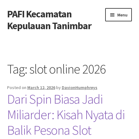
PAFI Kecamatan
Skip
Skip
Menu
to
to
Kepulauan Tanimbar
navigation
content
Home
Hubungi Kami
Tag:
slot online 2026
Privacy Policy
Posted on
March 12, 2026
by
DavionHumphreys
Tentang Kami
Dari Spin Biasa Jadi
Miliarder: Kisah Nyata di
Balik Pesona Slot