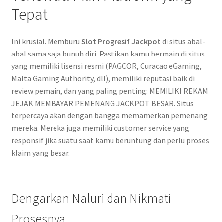
Tepat
Ini krusial. Memburu
Slot Progresif Jackpot
di situs abal-
abal sama saja bunuh diri. Pastikan kamu bermain di situs
yang memiliki lisensi resmi (PAGCOR, Curacao eGaming,
Malta Gaming Authority, dll), memiliki reputasi baik di
review pemain, dan yang paling penting: MEMILIKI REKAM
JEJAK MEMBAYAR PEMENANG JACKPOT BESAR. Situs
terpercaya akan dengan bangga memamerkan pemenang
mereka. Mereka juga memiliki customer service yang
responsif jika suatu saat kamu beruntung dan perlu proses
klaim yang besar.
Dengarkan Naluri dan Nikmati
Prosesnya