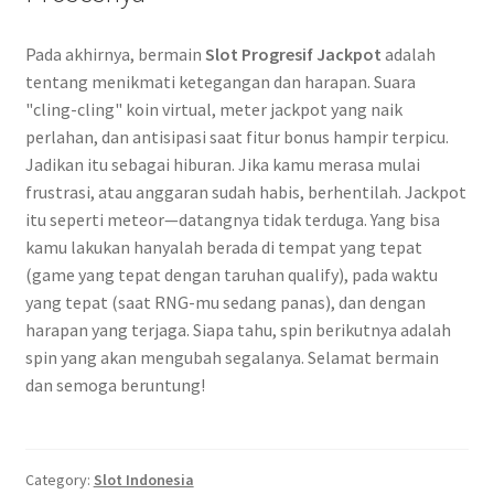
Pada akhirnya, bermain
Slot Progresif Jackpot
adalah
tentang menikmati ketegangan dan harapan. Suara
"cling-cling" koin virtual, meter jackpot yang naik
perlahan, dan antisipasi saat fitur bonus hampir terpicu.
Jadikan itu sebagai hiburan. Jika kamu merasa mulai
frustrasi, atau anggaran sudah habis, berhentilah. Jackpot
itu seperti meteor—datangnya tidak terduga. Yang bisa
kamu lakukan hanyalah berada di tempat yang tepat
(game yang tepat dengan taruhan qualify), pada waktu
yang tepat (saat RNG-mu sedang panas), dan dengan
harapan yang terjaga. Siapa tahu, spin berikutnya adalah
spin yang akan mengubah segalanya. Selamat bermain
dan semoga beruntung!
Category:
Slot Indonesia