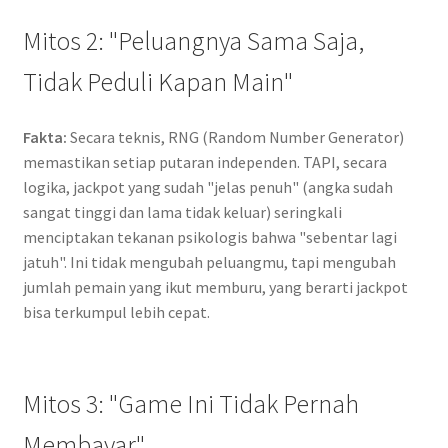
Mitos 2: "Peluangnya Sama Saja,
Tidak Peduli Kapan Main"
Fakta:
Secara teknis, RNG (Random Number Generator)
memastikan setiap putaran independen. TAPI, secara
logika, jackpot yang sudah "jelas penuh" (angka sudah
sangat tinggi dan lama tidak keluar) seringkali
menciptakan tekanan psikologis bahwa "sebentar lagi
jatuh". Ini tidak mengubah peluangmu, tapi mengubah
jumlah pemain yang ikut memburu, yang berarti jackpot
bisa terkumpul lebih cepat.
Mitos 3: "Game Ini Tidak Pernah
Membayar"