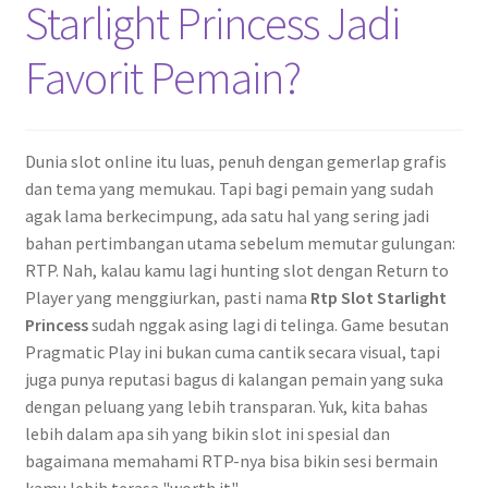
Starlight Princess Jadi
Favorit Pemain?
Dunia slot online itu luas, penuh dengan gemerlap grafis
dan tema yang memukau. Tapi bagi pemain yang sudah
agak lama berkecimpung, ada satu hal yang sering jadi
bahan pertimbangan utama sebelum memutar gulungan:
RTP. Nah, kalau kamu lagi hunting slot dengan Return to
Player yang menggiurkan, pasti nama
Rtp Slot Starlight
Princess
sudah nggak asing lagi di telinga. Game besutan
Pragmatic Play ini bukan cuma cantik secara visual, tapi
juga punya reputasi bagus di kalangan pemain yang suka
dengan peluang yang lebih transparan. Yuk, kita bahas
lebih dalam apa sih yang bikin slot ini spesial dan
bagaimana memahami RTP-nya bisa bikin sesi bermain
kamu lebih terasa "worth it".