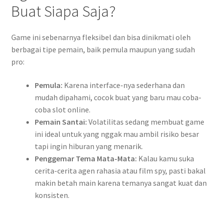
Buat Siapa Saja?
Game ini sebenarnya fleksibel dan bisa dinikmati oleh
berbagai tipe pemain, baik pemula maupun yang sudah
pro:
Pemula:
Karena interface-nya sederhana dan
mudah dipahami, cocok buat yang baru mau coba-
coba slot online.
Pemain Santai:
Volatilitas sedang membuat game
ini ideal untuk yang nggak mau ambil risiko besar
tapi ingin hiburan yang menarik.
Penggemar Tema Mata-Mata:
Kalau kamu suka
cerita-cerita agen rahasia atau film spy, pasti bakal
makin betah main karena temanya sangat kuat dan
konsisten.