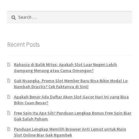
Search
for:
Recent Posts
Rahasia di Balik Mitos: Apakah Slot Luar Negeri Lebih
Gampang Menang atau Cuma Omongan?
Gak Nyangka, Promo Slot Member Baru Bisa Bikin Modal Lo
Nambah Drastis? Cek Faktanya di Sini!
Apakah Benar Ada Daftar Akun Slot Gacor Hari Ini yang Bisa
Bikin Cuan Besar?
Free Spin Itu Apa Sih? Panduan Lengkap Bonus Free Spin Biar
Gak Salah Paham
Panduan Lengkap Memilih Browser Anti Lemot untuk Main
Slot Online Biar Gak Ngambek