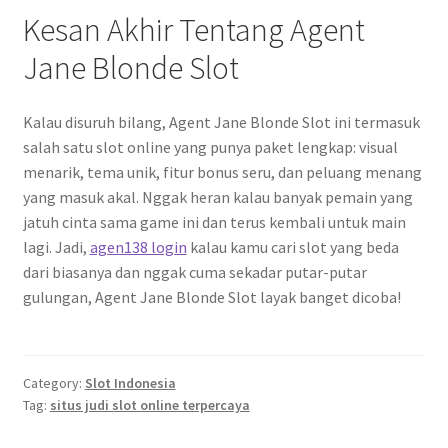
Kesan Akhir Tentang Agent
Jane Blonde Slot
Kalau disuruh bilang, Agent Jane Blonde Slot ini termasuk
salah satu slot online yang punya paket lengkap: visual
menarik, tema unik, fitur bonus seru, dan peluang menang
yang masuk akal. Nggak heran kalau banyak pemain yang
jatuh cinta sama game ini dan terus kembali untuk main
lagi. Jadi,
agen138 login
kalau kamu cari slot yang beda
dari biasanya dan nggak cuma sekadar putar-putar
gulungan, Agent Jane Blonde Slot layak banget dicoba!
Category:
Slot Indonesia
Tag:
situs judi slot online terpercaya