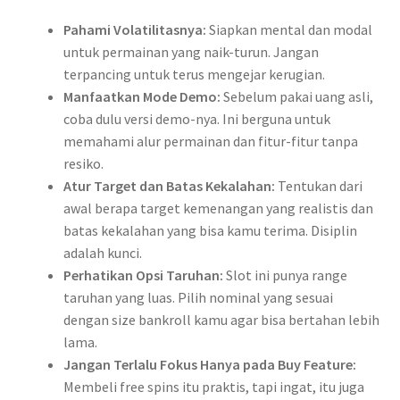
Pahami Volatilitasnya:
Siapkan mental dan modal
untuk permainan yang naik-turun. Jangan
terpancing untuk terus mengejar kerugian.
Manfaatkan Mode Demo:
Sebelum pakai uang asli,
coba dulu versi demo-nya. Ini berguna untuk
memahami alur permainan dan fitur-fitur tanpa
resiko.
Atur Target dan Batas Kekalahan:
Tentukan dari
awal berapa target kemenangan yang realistis dan
batas kekalahan yang bisa kamu terima. Disiplin
adalah kunci.
Perhatikan Opsi Taruhan:
Slot ini punya range
taruhan yang luas. Pilih nominal yang sesuai
dengan size bankroll kamu agar bisa bertahan lebih
lama.
Jangan Terlalu Fokus Hanya pada Buy Feature:
Membeli free spins itu praktis, tapi ingat, itu juga