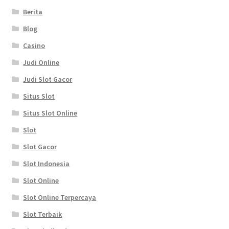
Berita
Blog
Casino
Judi Online
Judi Slot Gacor
Situs Slot
Situs Slot Online
Slot
Slot Gacor
Slot Indonesia
Slot Online
Slot Online Terpercaya
Slot Terbaik