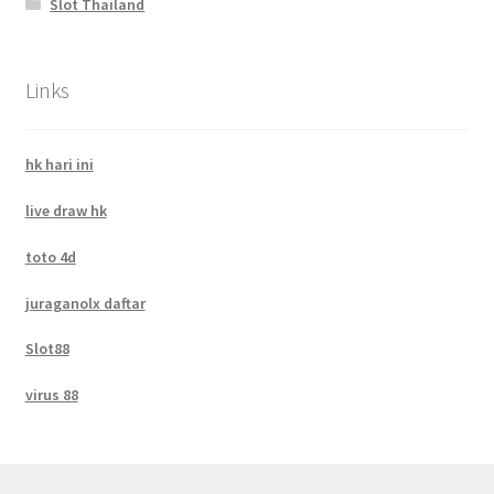
Slot Thailand
Links
hk hari ini
live draw hk
toto 4d
juraganolx daftar
Slot88
virus 88