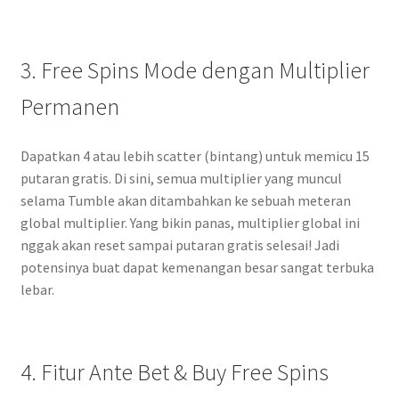
3. Free Spins Mode dengan Multiplier
Permanen
Dapatkan 4 atau lebih scatter (bintang) untuk memicu 15
putaran gratis. Di sini, semua multiplier yang muncul
selama Tumble akan ditambahkan ke sebuah meteran
global multiplier. Yang bikin panas, multiplier global ini
nggak akan reset sampai putaran gratis selesai! Jadi
potensinya buat dapat kemenangan besar sangat terbuka
lebar.
4. Fitur Ante Bet & Buy Free Spins