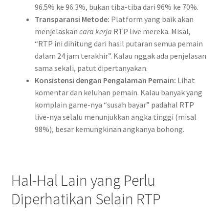
96.5% ke 96.3%, bukan tiba-tiba dari 96% ke 70%.
Transparansi Metode:
Platform yang baik akan
menjelaskan
cara kerja
RTP live mereka. Misal,
“RTP ini dihitung dari hasil putaran semua pemain
dalam 24 jam terakhir”. Kalau nggak ada penjelasan
sama sekali, patut dipertanyakan.
Konsistensi dengan Pengalaman Pemain:
Lihat
komentar dan keluhan pemain. Kalau banyak yang
komplain game-nya “susah bayar” padahal RTP
live-nya selalu menunjukkan angka tinggi (misal
98%), besar kemungkinan angkanya bohong.
Hal-Hal Lain yang Perlu
Diperhatikan Selain RTP