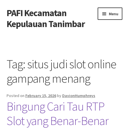
PAFI Kecamatan
Skip
Skip
Menu
to
to
Kepulauan Tanimbar
navigation
content
Home
Hubungi Kami
Tag:
situs judi slot online
Privacy Policy
gampang menang
Tentang Kami
Posted on
February 15, 2026
by
DavionHumphreys
Bingung Cari Tau RTP
Slot yang Benar-Benar