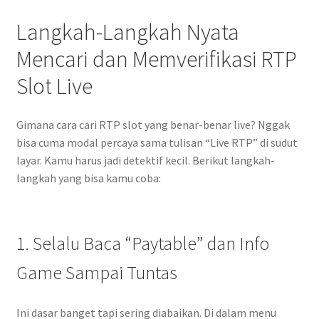
Langkah-Langkah Nyata
Mencari dan Memverifikasi RTP
Slot Live
Gimana cara cari RTP slot yang benar-benar live? Nggak
bisa cuma modal percaya sama tulisan “Live RTP” di sudut
layar. Kamu harus jadi detektif kecil. Berikut langkah-
langkah yang bisa kamu coba:
1. Selalu Baca “Paytable” dan Info
Game Sampai Tuntas
Ini dasar banget tapi sering diabaikan. Di dalam menu