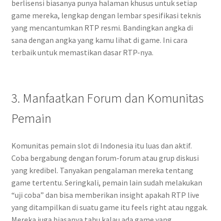
berlisensi biasanya punya halaman khusus untuk setiap
game mereka, lengkap dengan lembar spesifikasi teknis
yang mencantumkan RTP resmi. Bandingkan angka di
sana dengan angka yang kamu lihat di game. Ini cara
terbaik untuk memastikan dasar RTP-nya.
3. Manfaatkan Forum dan Komunitas
Pemain
Komunitas pemain slot di Indonesia itu luas dan aktif.
Coba bergabung dengan forum-forum atau grup diskusi
yang kredibel. Tanyakan pengalaman mereka tentang
game tertentu. Seringkali, pemain lain sudah melakukan
“uji coba” dan bisa memberikan insight apakah RTP live
yang ditampilkan di suatu game itu feels right atau nggak.
Mereka juga biasanya tahu kalau ada game yang