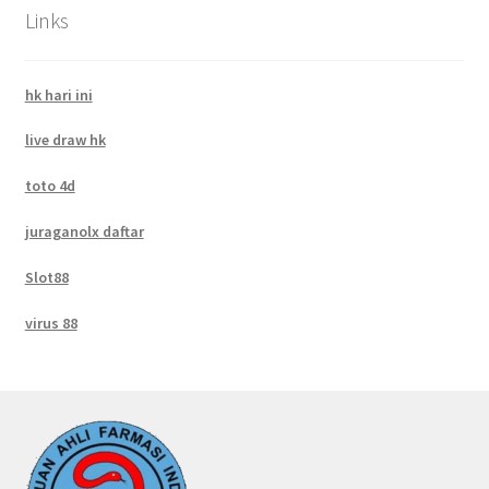
Links
hk hari ini
live draw hk
toto 4d
juraganolx daftar
Slot88
virus 88