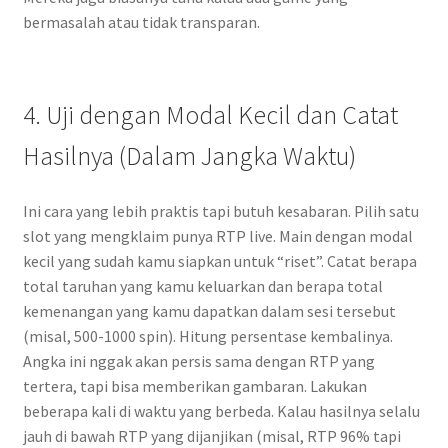
bermasalah atau tidak transparan.
4. Uji dengan Modal Kecil dan Catat
Hasilnya (Dalam Jangka Waktu)
Ini cara yang lebih praktis tapi butuh kesabaran. Pilih satu
slot yang mengklaim punya RTP live. Main dengan modal
kecil yang sudah kamu siapkan untuk “riset”. Catat berapa
total taruhan yang kamu keluarkan dan berapa total
kemenangan yang kamu dapatkan dalam sesi tersebut
(misal, 500-1000 spin). Hitung persentase kembalinya.
Angka ini nggak akan persis sama dengan RTP yang
tertera, tapi bisa memberikan gambaran. Lakukan
beberapa kali di waktu yang berbeda. Kalau hasilnya selalu
jauh di bawah RTP yang dijanjikan (misal, RTP 96% tapi