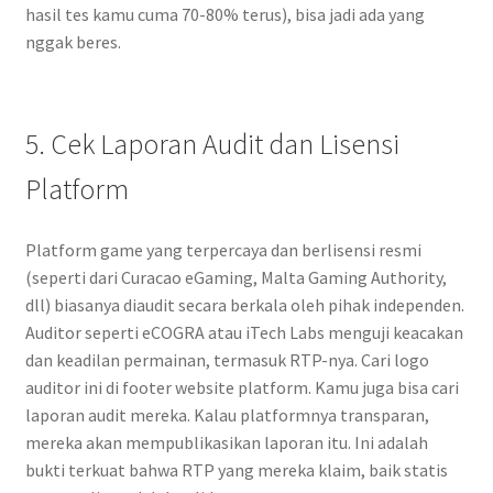
hasil tes kamu cuma 70-80% terus), bisa jadi ada yang
nggak beres.
5. Cek Laporan Audit dan Lisensi
Platform
Platform game yang terpercaya dan berlisensi resmi
(seperti dari Curacao eGaming, Malta Gaming Authority,
dll) biasanya diaudit secara berkala oleh pihak independen.
Auditor seperti eCOGRA atau iTech Labs menguji keacakan
dan keadilan permainan, termasuk RTP-nya. Cari logo
auditor ini di footer website platform. Kamu juga bisa cari
laporan audit mereka. Kalau platformnya transparan,
mereka akan mempublikasikan laporan itu. Ini adalah
bukti terkuat bahwa RTP yang mereka klaim, baik statis