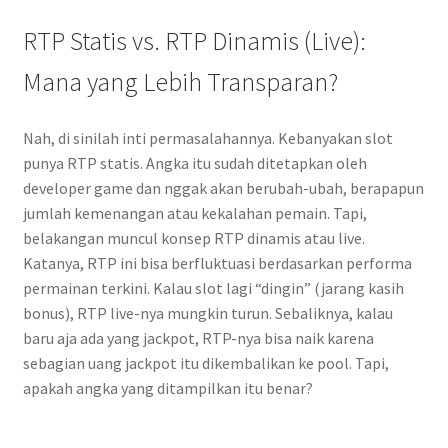
RTP Statis vs. RTP Dinamis (Live):
Mana yang Lebih Transparan?
Nah, di sinilah inti permasalahannya. Kebanyakan slot
punya RTP statis. Angka itu sudah ditetapkan oleh
developer game dan nggak akan berubah-ubah, berapapun
jumlah kemenangan atau kekalahan pemain. Tapi,
belakangan muncul konsep RTP dinamis atau live.
Katanya, RTP ini bisa berfluktuasi berdasarkan performa
permainan terkini. Kalau slot lagi “dingin” (jarang kasih
bonus), RTP live-nya mungkin turun. Sebaliknya, kalau
baru aja ada yang jackpot, RTP-nya bisa naik karena
sebagian uang jackpot itu dikembalikan ke pool. Tapi,
apakah angka yang ditampilkan itu benar?