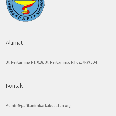
Alamat
Jl. Pertamina RT. 018, Jl. Pertamina, RT.020/RW.004
Kontak
Admin@pafitanimbarkabupaten.org