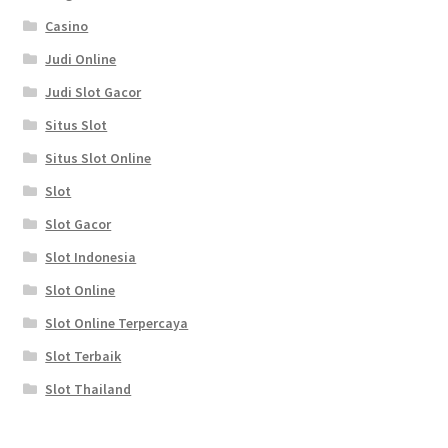
Casino
Judi Online
Judi Slot Gacor
Situs Slot
Situs Slot Online
Slot
Slot Gacor
Slot Indonesia
Slot Online
Slot Online Terpercaya
Slot Terbaik
Slot Thailand