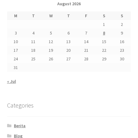
August 2026
M
T
W
T
F
S
S
1
2
3
4
5
6
7
8
9
10
11
12
13
14
15
16
17
18
19
20
21
22
23
24
25
26
27
28
29
30
31
« Jul
Categories
Berita
Blog