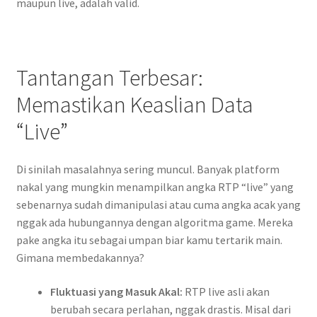
maupun live, adalah valid.
Tantangan Terbesar:
Memastikan Keaslian Data
“Live”
Di sinilah masalahnya sering muncul. Banyak platform
nakal yang mungkin menampilkan angka RTP “live” yang
sebenarnya sudah dimanipulasi atau cuma angka acak yang
nggak ada hubungannya dengan algoritma game. Mereka
pake angka itu sebagai umpan biar kamu tertarik main.
Gimana membedakannya?
Fluktuasi yang Masuk Akal:
RTP live asli akan
berubah secara perlahan, nggak drastis. Misal dari