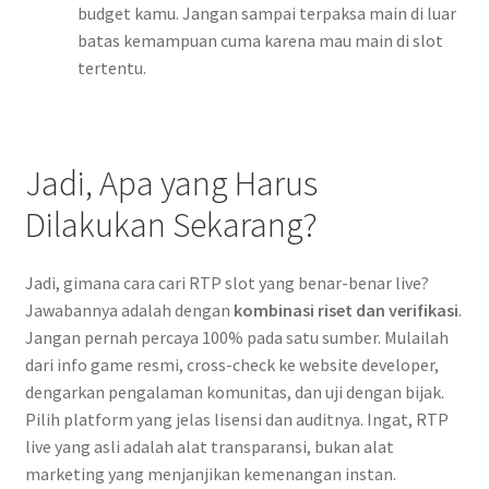
budget kamu. Jangan sampai terpaksa main di luar
batas kemampuan cuma karena mau main di slot
tertentu.
Jadi, Apa yang Harus
Dilakukan Sekarang?
Jadi, gimana cara cari RTP slot yang benar-benar live?
Jawabannya adalah dengan
kombinasi riset dan verifikasi
.
Jangan pernah percaya 100% pada satu sumber. Mulailah
dari info game resmi, cross-check ke website developer,
dengarkan pengalaman komunitas, dan uji dengan bijak.
Pilih platform yang jelas lisensi dan auditnya. Ingat, RTP
live yang asli adalah alat transparansi, bukan alat
marketing yang menjanjikan kemenangan instan.