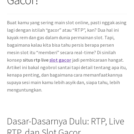
Buat kamu yang sering main slot online, pasti nggak asing
lagi dengan istilah “gacor” atau “RTP”, kan? Dua hal ini
kayak rem dan gas dalam dunia permainan slot. Tapi,
bagaimana kalau kita bisa tahu persis berapa persen
mesin slot itu “memberi” secara real-time? Di sinilah
konsep
situs rtp live
slot gacor
jadi pembicaraan hangat.
Artikel ini bakal ngobrol santai tapi detail tentang apa itu,
kenapa penting, dan bagaimana cara memanfaatkannya
supaya sesi main kamu lebih asyik dan, siapa tahu, lebih
menguntungkan.
Dasar-Dasarnya Dulu: RTP, Live
RTP, dan Slot Gacor