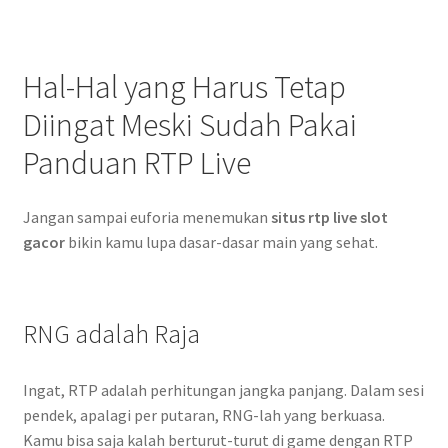
Hal-Hal yang Harus Tetap
Diingat Meski Sudah Pakai
Panduan RTP Live
Jangan sampai euforia menemukan
situs rtp live slot
gacor
bikin kamu lupa dasar-dasar main yang sehat.
RNG adalah Raja
Ingat, RTP adalah perhitungan jangka panjang. Dalam sesi
pendek, apalagi per putaran, RNG-lah yang berkuasa.
Kamu bisa saja kalah berturut-turut di game dengan RTP