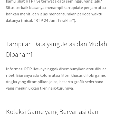
kamu lihat RTP live ternyata data seminggu yang lalu?
Situs terbaik biasanya menampilkan update per jam atau
bahkan menit, dan jelas mencantumkan periode waktu
datanya (misal: “RTP 24 Jam Terakhir”).
Tampilan Data yang Jelas dan Mudah
Dipahami
Informasi RTP live-nya nggak disembunyikan atau dibuat
ribet. Biasanya ada kolom atau filter khusus di lobi game.
Angka yang ditampilkan jelas, beserta grafik sederhana
yang menunjukkan tren naik-turunnya.
Koleksi Game yang Bervariasi dan