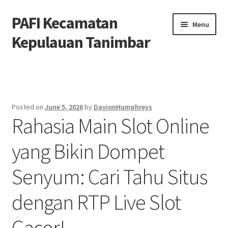
PAFI Kecamatan
Skip
Skip
Menu
to
to
Kepulauan Tanimbar
navigation
content
Home
Hubungi Kami
Posted on
June 5, 2026
by
DavionHumphreys
Rahasia Main Slot Online
Privacy Policy
yang Bikin Dompet
Tentang Kami
Senyum: Cari Tahu Situs
dengan RTP Live Slot
Gacor!