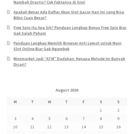
Nambah Drastis? Cek Faktanya di Sini!
Apakah Benar Ada Daftar Akun Slot Gacor Hari Ini yang Bisa
Bikin Cuan Besar?
Free Spin Itu Apa Sih? Panduan Lengkap Bonus Free Spin Biar
Gak Salah Paham
Panduan Lengkap Memilih Browser Anti Lemot untuk Main
Slot Online Biar Gak Ngambek
Minimarket Jadi “ATM” Dadakan: Kenapa Metode Ini Banyak
Dicari?
August 2026
M
T
W
T
F
S
S
1
2
3
4
5
6
7
8
9
10
11
12
13
14
15
16