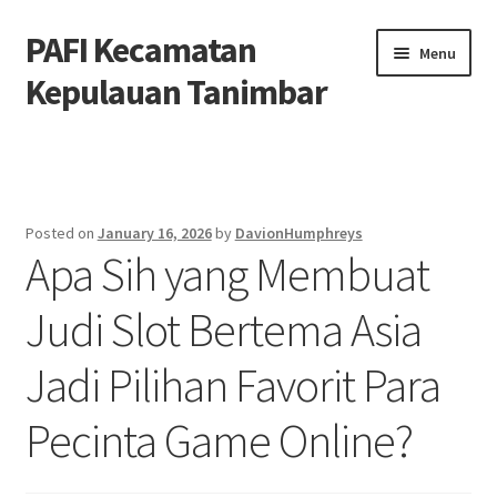
PAFI Kecamatan
Skip
Skip
Menu
to
to
Kepulauan Tanimbar
navigation
content
Home
Hubungi Kami
Posted on
January 16, 2026
by
DavionHumphreys
Apa Sih yang Membuat
Privacy Policy
Judi Slot Bertema Asia
Tentang Kami
Jadi Pilihan Favorit Para
Pecinta Game Online?