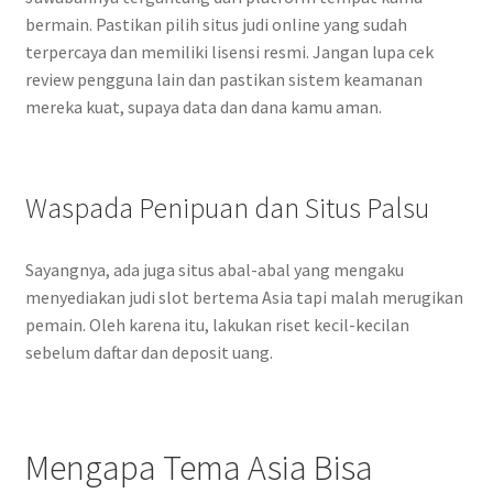
bermain. Pastikan pilih situs judi online yang sudah
terpercaya dan memiliki lisensi resmi. Jangan lupa cek
review pengguna lain dan pastikan sistem keamanan
mereka kuat, supaya data dan dana kamu aman.
Waspada Penipuan dan Situs Palsu
Sayangnya, ada juga situs abal-abal yang mengaku
menyediakan judi slot bertema Asia tapi malah merugikan
pemain. Oleh karena itu, lakukan riset kecil-kecilan
sebelum daftar dan deposit uang.
Mengapa Tema Asia Bisa