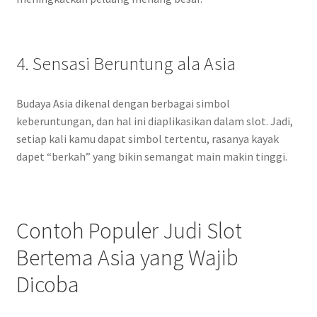
4. Sensasi Beruntung ala Asia
Budaya Asia dikenal dengan berbagai simbol
keberuntungan, dan hal ini diaplikasikan dalam slot. Jadi,
setiap kali kamu dapat simbol tertentu, rasanya kayak
dapet “berkah” yang bikin semangat main makin tinggi.
Contoh Populer Judi Slot
Bertema Asia yang Wajib
Dicoba