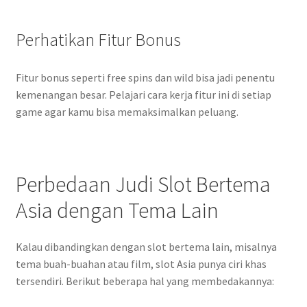
Perhatikan Fitur Bonus
Fitur bonus seperti free spins dan wild bisa jadi penentu
kemenangan besar. Pelajari cara kerja fitur ini di setiap
game agar kamu bisa memaksimalkan peluang.
Perbedaan Judi Slot Bertema
Asia dengan Tema Lain
Kalau dibandingkan dengan slot bertema lain, misalnya
tema buah-buahan atau film, slot Asia punya ciri khas
tersendiri. Berikut beberapa hal yang membedakannya: