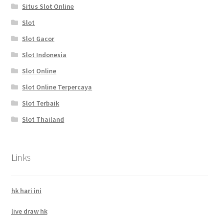
Situs Slot Online
Slot
Slot Gacor
Slot Indonesia
Slot Online
Slot Online Terpercaya
Slot Terbaik
Slot Thailand
Links
hk hari ini
live draw hk