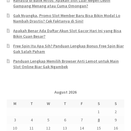
Rahasia di Balik Mitos: Apakah Slot Luar Negeri Lebih
Gampang Menang atau Cuma Omongan?
Gak Nyangka, Promo Slot Member Baru Bisa Bikin Modal Lo
Nambah Drastis? Cek Faktanya di Sini!
Apakah Benar Ada Daftar Akun Slot Gacor Hari Ini yang Bisa
Bikin Cuan Besar?
Free Spin Itu Apa Sih? Panduan Lengkap Bonus Free Spin Biar
Gak Salah Paham
Panduan Lengkap Memilih Browser Anti Lemot untuk Main
Slot Online Biar Gak Ngambek
August 2026
M
T
W
T
F
S
S
1
2
3
4
5
6
7
8
9
10
11
12
13
14
15
16