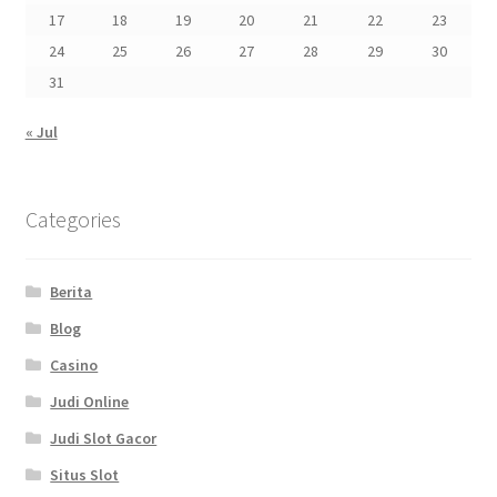
17
18
19
20
21
22
23
24
25
26
27
28
29
30
31
« Jul
Categories
Berita
Blog
Casino
Judi Online
Judi Slot Gacor
Situs Slot