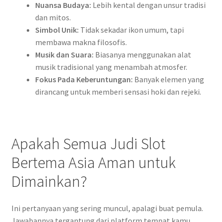
Nuansa Budaya:
Lebih kental dengan unsur tradisi
dan mitos.
Simbol Unik:
Tidak sekadar ikon umum, tapi
membawa makna filosofis.
Musik dan Suara:
Biasanya menggunakan alat
musik tradisional yang menambah atmosfer.
Fokus Pada Keberuntungan:
Banyak elemen yang
dirancang untuk memberi sensasi hoki dan rejeki.
Apakah Semua Judi Slot
Bertema Asia Aman untuk
Dimainkan?
Ini pertanyaan yang sering muncul, apalagi buat pemula.
Jawabannya tergantung dari platform tempat kamu