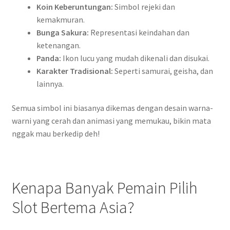
Koin Keberuntungan:
Simbol rejeki dan
kemakmuran.
Bunga Sakura:
Representasi keindahan dan
ketenangan.
Panda:
Ikon lucu yang mudah dikenali dan disukai.
Karakter Tradisional:
Seperti samurai, geisha, dan
lainnya.
Semua simbol ini biasanya dikemas dengan desain warna-
warni yang cerah dan animasi yang memukau, bikin mata
nggak mau berkedip deh!
Kenapa Banyak Pemain Pilih
Slot Bertema Asia?