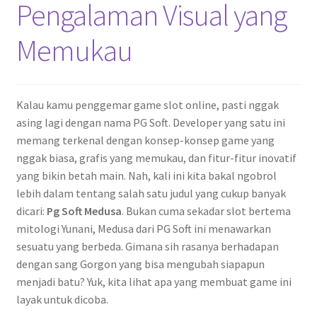
Pengalaman Visual yang
Memukau
Kalau kamu penggemar game slot online, pasti nggak
asing lagi dengan nama PG Soft. Developer yang satu ini
memang terkenal dengan konsep-konsep game yang
nggak biasa, grafis yang memukau, dan fitur-fitur inovatif
yang bikin betah main. Nah, kali ini kita bakal ngobrol
lebih dalam tentang salah satu judul yang cukup banyak
dicari:
Pg Soft Medusa
. Bukan cuma sekadar slot bertema
mitologi Yunani, Medusa dari PG Soft ini menawarkan
sesuatu yang berbeda. Gimana sih rasanya berhadapan
dengan sang Gorgon yang bisa mengubah siapapun
menjadi batu? Yuk, kita lihat apa yang membuat game ini
layak untuk dicoba.