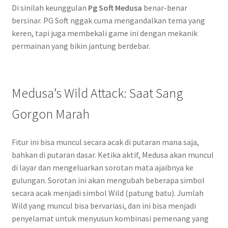
Di sinilah keunggulan
Pg Soft Medusa
benar-benar
bersinar. PG Soft nggak cuma mengandalkan tema yang
keren, tapi juga membekali game ini dengan mekanik
permainan yang bikin jantung berdebar.
Medusa’s Wild Attack: Saat Sang
Gorgon Marah
Fitur ini bisa muncul secara acak di putaran mana saja,
bahkan di putaran dasar. Ketika aktif, Medusa akan muncul
di layar dan mengeluarkan sorotan mata ajaibnya ke
gulungan. Sorotan ini akan mengubah beberapa simbol
secara acak menjadi simbol Wild (patung batu). Jumlah
Wild yang muncul bisa bervariasi, dan ini bisa menjadi
penyelamat untuk menyusun kombinasi pemenang yang