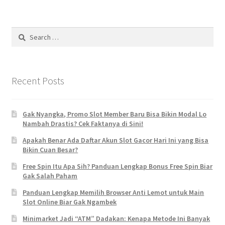
Search
for:
Recent Posts
Gak Nyangka, Promo Slot Member Baru Bisa Bikin Modal Lo
Nambah Drastis? Cek Faktanya di Sini!
Apakah Benar Ada Daftar Akun Slot Gacor Hari Ini yang Bisa
Bikin Cuan Besar?
Free Spin Itu Apa Sih? Panduan Lengkap Bonus Free Spin Biar
Gak Salah Paham
Panduan Lengkap Memilih Browser Anti Lemot untuk Main
Slot Online Biar Gak Ngambek
Minimarket Jadi “ATM” Dadakan: Kenapa Metode Ini Banyak