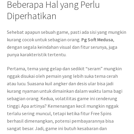
Beberapa Hal yang Perlu
Diperhatikan
Sehebat apapun sebuah game, pasti ada sisi yang mungkin
kurang cocok untuk sebagian orang.
Pg Soft Medusa
,
dengan segala keindahan visual dan fitur serunya, juga
punya karakteristik tertentu.
Pertama, tema yang gelap dan sedikit “seram” mungkin
nggak disukai oleh pemain yang lebih suka tema cerah
atau lucu. Suasana kuil angker dan desis ular bisa jadi
kurang nyaman untuk dimainkan dalam waktu lama bagi
sebagian orang. Kedua, volatilitas game ini cenderung
tinggi. Apa artinya? Kemenangan kecil mungkin nggak
terlalu sering muncul, tetapi ketika fitur Free Spins
berhasil dimenangkan, potensi pembayarannya bisa
sangat besar. Jadi, game ini butuh kesabaran dan