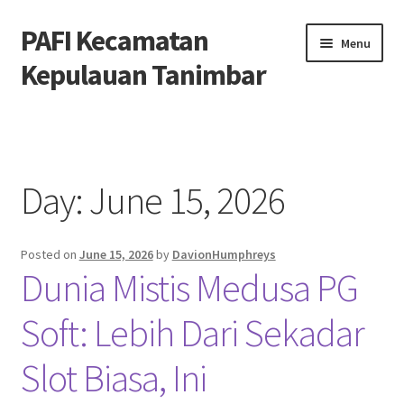
PAFI Kecamatan
Skip
Skip
Menu
to
to
Kepulauan Tanimbar
navigation
content
Home
Hubungi Kami
Day:
June 15, 2026
Privacy Policy
Posted on
June 15, 2026
by
DavionHumphreys
Tentang Kami
Dunia Mistis Medusa PG
Soft: Lebih Dari Sekadar
Slot Biasa, Ini