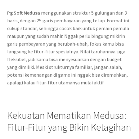
Pg Soft Medusa
menggunakan struktur 5 gulungan dan 3
baris, dengan 25 garis pembayaran yang tetap. Format ini
cukup standar, sehingga cocok baik untuk pemain pemula
maupun yang sudah mahir. Nggak perlu bingung mikirin
garis pembayaran yang berubah-ubah, fokus kamu bisa
langsung ke fitur-fitur spesialnya. Nilai taruhannya juga
fleksibel, jadi kamu bisa menyesuaikan dengan budget
yang dimiliki. Meski strukturnya familiar, jangan salah,
potensi kemenangan di game ini nggak bisa diremehkan,
apalagi kalau fitur-fitur utamanya mulai aktif.
Kekuatan Mematikan Medusa:
Fitur-Fitur yang Bikin Ketagihan