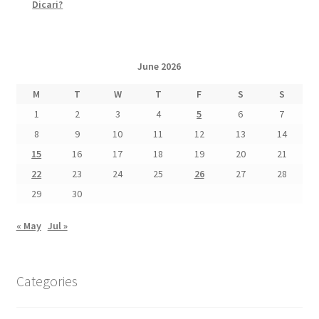
Dicari?
June 2026
M
T
W
T
F
S
S
1
2
3
4
5
6
7
8
9
10
11
12
13
14
15
16
17
18
19
20
21
22
23
24
25
26
27
28
29
30
« May
Jul »
Categories